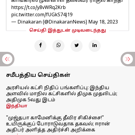
காங்கிரஸ் முன்னாள் தலைவர் ராகுல் காந்தி
https://t.co/y8vWRq2Krb
pic.twitter.com/fUGkS74J19
— Dinakaran (@DinakaranNews)
May 18, 2023
செய்தி இத்துடன் முடிவடைந்தது
சமீபத்திய செய்திகள்
அரசியல் கட்சி நிதிப் பங்களிப்பு: இந்திய
அளவில் மாநில கட்சிகளில் திமுக முதலிடம்;
அதிமுக 5வது இடம்
இந்தியா
"முஜ்தபா காமேனிக்கு தீவிர சிகிச்சை!"
உயிருக்குப் போராடுவதாக தகவல்; ஈரான்
அதிபர் அளித்த அதிர்ச்சி அறிக்கை