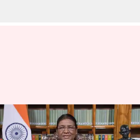
தீபாவளி வாழ்த்துச்
செய்தி; பாதுகாப்புடன்
கொண்டாட குடியரசுத்