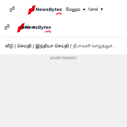
மேலும்
Tamil
Tamil
வீடு
/
செய்தி
/
இந்தியா செய்தி
/
தீபாவளி வாழ்த்துச் செய்தி; பாதுகாப்புடன் கொண்டாட குடியரசுத் தலைவர் திரௌபதி முர்மு வலியுறுத்தல்
ADVERTISEMENT