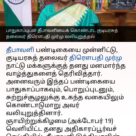
தலைவர் திரௌபதி முர்மு
வலியுறுத்தல்
எழுதியவர்
Oct 19, 2025
07:01 pm
Sekar Chinnappan
பாதுகாப்புடன் தீபாவளியைக் கொண்டாட குடியரசுத்
தலைவர் திரௌபதி முர்மு வலியுறுத்தல்
செய்தி முன்னோட்டம்
தீபாவளி
பண்டிகையை முன்னிட்டு,
குடியரசுத் தலைவர்
திரௌபதி முர்மு
நாட்டு மக்களுக்குத் தனது மனமார்ந்த
வாழ்த்துகளைத் தெரிவித்தார்.
அனைவரும் இந்தப் பண்டிகையை
பாதுகாப்பாகவும், பொறுப்புடனும்,
சுற்றுச்சூழலுக்கு உகந்த வகையிலும்
கொண்டாடுமாறு அவர்
வலியுறுத்தினார்.
ஞாயிற்றுக்கிழமை (அக்டோபர் 19)
வெளியிட்ட தனது அதிகாரப்பூர்வச்