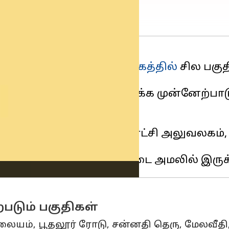
 கிழமை (மார்ச் 22)
தமிழகத்தில்
சில பகு
்ளது.
திகளைச் சேர்ந்த மக்கள் தக்க முன்னேற்
ோடு, அண்ணா சிலை, நகராட்சி அலுவலகம், கீ
படும் பகுதிகள்
 நிலையம், பூதலூர் ரோடு, சன்னதி தெரு, மேலவீதி