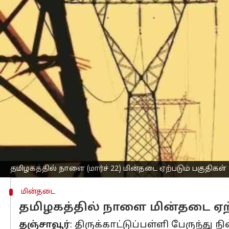
எழுதியவர்
Mar 21, 2025
06:33 pm
Sekar Chinnappan
செய்தி முன்னோட்டம்
மின்பராமரிப்பு பணிகள் காரணமாக சனிக்
தமிழ்நாடு மின்சார வாரியம் அறிவித்துள
அதன்படி, நாளை மின்தடை ஏற்படும் பகு
அறிவுறுத்தப்பட்டு உள்ளனர்.
கன்னியாகுமரி
: தக்கலை மார்க்கெட் ர
கொல்லன்விளை.
தமிழகத்தில் நாளை (மார்ச் 22) மின்தடை ஏற்படும் பகுதிகள்
மின்தடை
தமிழகத்தில் நாளை மின்தடை ஏற்
தஞ்சாவூர்
: திருக்காட்டுப்பள்ளி பேருந்து