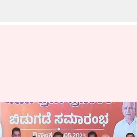
ஆண்டிற்கு 3 இலவச
கியாஸ் சிலிண்டர்கள் -
கர்நாடக தேர்தல்