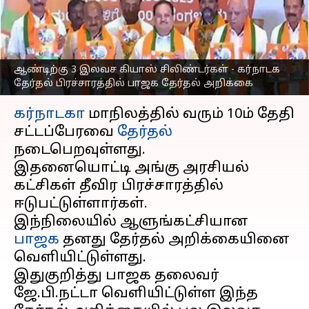
பிரச்சாரத்தில் பாஜக
தேர்தல் அறிக்கை
எழுதியவர்
May 01, 2023
02:49 pm
Nivetha P
ஆண்டிற்கு 3 இலவச கியாஸ் சிலிண்டர்கள் - கர்நாடக
தேர்தல் பிரச்சாரத்தில் பாஜக தேர்தல் அறிக்கை
செய்தி முன்னோட்டம்
கர்நாடகா
மாநிலத்தில் வரும் 10ம் தேதி
சட்டப்பேரவை
தேர்தல்
நடைபெறவுள்ளது.
இதனையொட்டி அங்கு அரசியல்
கட்சிகள் தீவிர பிரச்சாரத்தில்
ஈடுபட்டுள்ளார்கள்.
இந்நிலையில் ஆளுங்கட்சியான
பாஜக
தனது தேர்தல் அறிக்கையினை
வெளியிட்டுள்ளது.
இதுகுறித்து பாஜக தலைவர்
ஜே.பி.நட்டா வெளியிட்டுள்ள இந்த