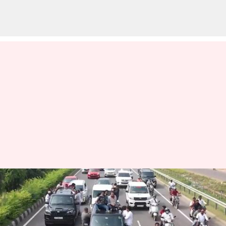
தெலுங்கானா தேர்தல்:
ஸ்டண்ட் அடித்தும்
டெபாசிட் இழந்த பவன்