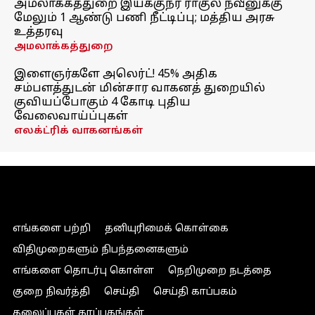
அமலாக்கத்துறை இயக்குநர் ராகுல் நவீனுக்கு
மேலும் 1 ஆண்டு பணி நீட்டிப்பு; மத்திய அரசு
உத்தரவு
அமலாக்கத்துறை
இளைஞர்களே அலெர்ட்! 45% அதிக
சம்பளத்துடன் மின்சார வாகனத் துறையில்
குவியப்போகும் 4 கோடி புதிய
வேலைவாய்ப்புகள்
எலக்ட்ரிக் வாகனங்கள்
எங்களை பற்றி
தனியுரிமைக் கொள்கை
விதிமுறைகளும் நிபந்தனைகளும்
எங்களை தொடர்பு கொள்ள
நெறிமுறை நடத்தை
குறை நிவர்த்தி
செய்தி
செய்தி காப்பகம்
தலைப்புகள் காப்பகங்கள்