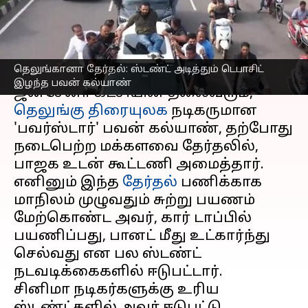
கல்யாண்
எழுதியவர்
Dec 03, 2023
06:28 pm
Venkatalakshmi V
செய்தி முன்னோட்டம்
தெலுங்கானா தேர்தல்: ஸ்டண்ட் அடித்தும் டெபாசிட்
இழந்த பவன் கல்யாண்
ஜனசேனா கட்சியின் தலைவரும்,
தெலுங்கு திரையுலக
நடிகருமான
'பவர்ஸ்டார்' பவன் கல்யாண், தற்போது
நடைபெற்ற மக்களவை தேர்தலில்,
பாஜக உடன் கூட்டணி அமைத்தார்.
எனினும் இந்த
தேர்தல்
பணிக்காக
மாநிலம் முழுவதும் சுற்று பயணம்
மேற்கொண்ட அவர், கார் டாப்பில்
பயணிப்பது, பானட் மீது உட்கார்ந்து
செல்வது என பல ஸ்டண்ட்
நடவடிக்கைகளில் ஈடுபட்டார்.
சினிமா நடிகர்களுக்கு உரிய