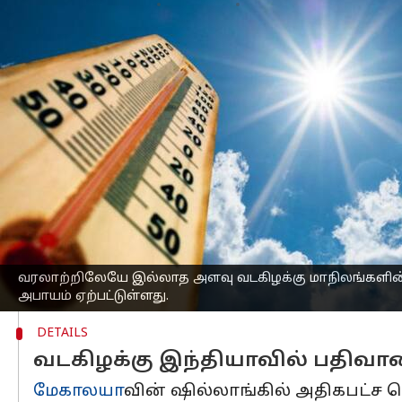
எழுதியவர்
Apr 23, 2023
09:52 am
Sindhuja SM
செய்தி முன்னோட்டம்
இந்த மாதம், வடகிழக்கு
இந்தியா
வின் ச
ஆய்வுத் துறையின் தரவுகள் காட்டுகின்
வரலாற்றிலேயே இல்லாத அளவு வடகிழக்கு
ஏப்ரல் மற்றும் மே மாதங்களில் அடிக்க
இருப்பது அசாதாரணமான ஒரு விஷயமாக
திரிபுரா
வின் தலைநகர் அகர்தலாவில் ஏப்ர
செல்சியஸாக பதிவாகியுள்ளது.
வரலாற்றிலேயே இல்லாத அளவு வடகிழக்கு மாநிலங்களின்
அபாயம் ஏற்பட்டுள்ளது.
DETAILS
வடகிழக்கு இந்தியாவில் பதிவ
மேகாலயா
வின் ஷில்லாங்கில் அதிகபட்ச வெ