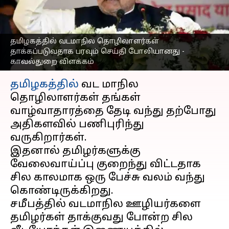
செய்தி போலியானது -
காவல்துறை விளக்கம்
எழுதியவர்
Mar 03, 2023
12:36 pm
Nivetha P
தமிழகத்தில் வடமாநில தொழிலாளர்கள்
தாக்கப்படுவதாக பரவும் செய்தி போலியானது -
காவல்துறை விளக்கம்
செய்தி முன்னோட்டம்
தமிழகத்தில்
வட மாநில
தொழிலாளர்கள் தங்கள்
வாழ்வாதாரத்தை தேடி வந்து தற்போது
அதிகளவில் பணிபுரிந்து
வருகிறார்கள்.
இதனால் தமிழர்களுக்கு
வேலைவாய்ப்பு குறைந்து விட்டதாக
சில காலமாக ஒரு பேச்சு வலம் வந்து
கொண்டிருக்கிறது.
சமீபத்தில் வடமாநில ஊழியர்களை
தமிழர்கள் தாக்குவது போன்ற சில