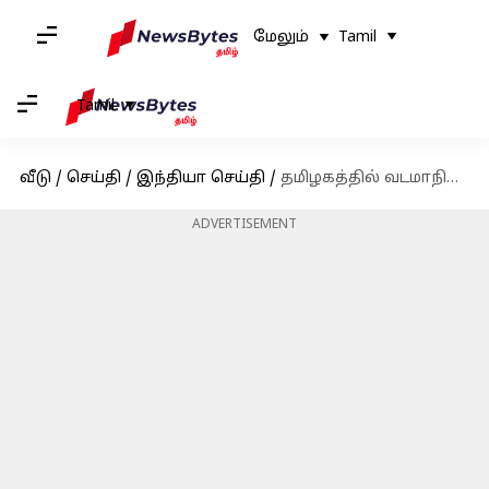
மேலும்
Tamil
Tamil
வீடு
/
செய்தி
/
இந்தியா செய்தி
/
தமிழகத்தில் வடமாநில தொழிலாளர்கள் தாக்கப்படுவதாக பரவும் செய்தி போலியானது - காவல்துறை விளக்கம்
ADVERTISEMENT