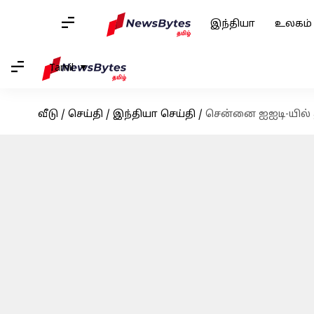
இந்தியா
உலகம்
Tamil
வீடு
/
செய்தி
/
இந்தியா செய்தி
/
சென்னை ஐஐடி-யில் து