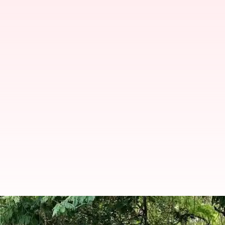
சென்னை ஐஐடி-யில் துவங்க
செய்திக்குறிப்பு