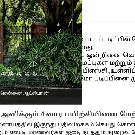
கப்பட்டுள்ள இளநிலை பட்டப்படிப்பில் சேர்ந
றிவிப்பு வெளியாகியுள்ளது.
 மு.அருணா செய்தி குறிப்பு ஒன்றினை வெள
ன்முறையாக மின்னணு அமைப்புகள் மற்றும்
ஸ் மற்றும் அப்ளிகேஷன்ஸ், பிஎஸ்சி.,உள்ளி
லது அதற்கு இணையான டிப்ளமோ படிப்பினை 
 - சென்னை ஆட்சியரின்
ோ அளிக்கும் 4 வார பயிற்சியினை ம
்தில் இருந்து பதிவிறக்கம் செய்து கொள்ளல
 மற்றும் எஸ்.டி. மாணவர்கள் ஐஐடி நடத்தும் ந