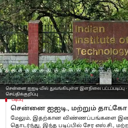
எழுதியவர்
Aug 28, 2023
12:17 pm
Nivetha P
செய்தி முன்னோட்டம்
சென்னை
ஐஐடி-யில் முதன்முறையாக துவங்
மாணவர்கள் விண்ணப்பிக்கலாம் என்று அ
இது குறித்து சென்னை மாவட்ட ஆட்சியர்
அதில் அவர், சென்னை
ஐஐடி
-யில் முத
பட்டப்படிப்புகள், அதாவது டேட்டா சயின்
இந்த பட்டப்படிப்பிற்கு பிளஸ்-2 அல்
சென்னை ஐஐடி-யில் துவங்கியுள்ள இளநிலை பட்டப்படிப்பு
செய்திக்குறிப்பு
படிப்பு
சென்னை ஐஐடி., மற்றும் தாட்க
மேலும், இதற்கான விண்ணப்பங்களை இணையத
தொடர்ந்து, இந்த படிப்பில் சேர எஸ்.சி.,