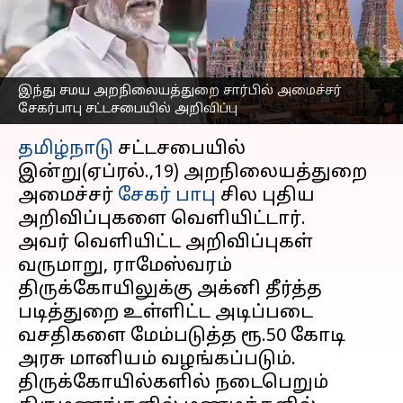
சேகர்பாபு சட்டசபையில்
அறிவிப்பு
எழுதியவர்
Apr 19, 2023
06:59 pm
Nivetha P
இந்து சமய அறநிலையத்துறை சார்பில் அமைச்சர்
சேகர்பாபு சட்டசபையில் அறிவிப்பு
செய்தி முன்னோட்டம்
தமிழ்நாடு
சட்டசபையில்
இன்று(ஏப்ரல்.,19) அறநிலையத்துறை
அமைச்சர்
சேகர் பாபு
சில புதிய
அறிவிப்புகளை வெளியிட்டார்.
அவர் வெளியிட்ட அறிவிப்புகள்
வருமாறு, ராமேஸ்வரம்
திருக்கோயிலுக்கு அக்னி தீர்த்த
படித்துறை உள்ளிட்ட அடிப்படை
வசதிகளை மேம்படுத்த ரூ.50 கோடி
அரசு மானியம் வழங்கப்படும்.
திருக்கோயில்களில் நடைபெறும்