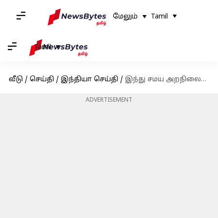
மேலும்
Tamil
Tamil
வீடு
/
செய்தி
/
இந்தியா செய்தி
/
இந்து சமய அறநிலையத்துறை சார்பில் அமைச்சர் சேகர்பாபு சட்டசபையில் அறிவிப்பு
ADVERTISEMENT