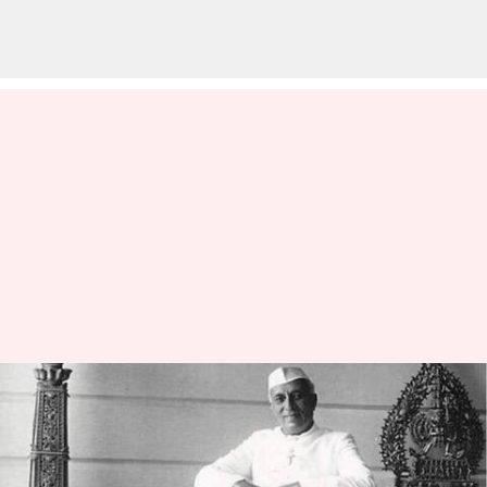
டெல்லியில் உள்ள
நேருவின் அதிகாரபூர்வ
இல்லம் Rs.1,100 கோடிக்கு