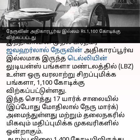
விற்கப்பட்டது
எழுதியவர்
Sep 03, 2025
03:31 pm
Venkatalakshmi V
செய்தி முன்னோட்டம்
நேருவின் அதிகாரபூர்வ இல்லம் Rs.1,100 கோடிக்கு
விற்கப்பட்டது
இந்தியாவின் முதல் பிரதமர்
ஜவஹர்லால் நேருவின்
அதிகாரப்பூர்வ
இல்லமாக இருந்த
டெல்லியின்
லுடியன்ஸ் பங்களா மண்டலத்தில் (LBZ)
உள்ள ஒரு வரலாற்று சிறப்புமிக்க
பங்களா, ₹1,100 கோடிக்கு
விற்கப்பட்டுள்ளது.
இந்த சொத்து 17 யார்க் சாலையில்
(இப்போது மோதிலால் நேரு மார்க்)
அமைந்துள்ளது மற்றும் தலைநகரில்
மிகவும் மதிப்புமிக்க முகவரிகளில்
ஒன்றாகும்.