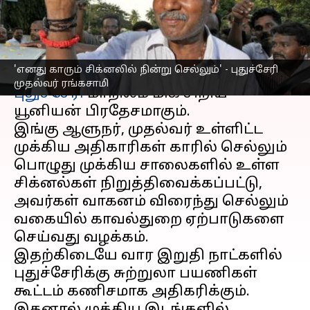
ரங்கசாமி
எழுதியவர்
May 22, 2023
06:27 pm
Nivetha P
செய்தி முன்னோட்டம்
'எனது காரும் சிக்னலில் நின்று செல்லும்' - புதுச்சேரி
முதல்வர் ரங்கசாமி
புதுச்சேரி
மாநிலம் மிக சிறிய
யூனியன் பிரதேசமாகும்.
இங்கு ஆளுநர், முதல்வர் உள்ளிட்ட
முக்கிய அதிகாரிகள் காரில் செல்லும்
பொழுது முக்கிய சாலைகளில் உள்ள
சிக்னல்கள் நிறுத்திவைக்கப்பட்டு,
அவர்கள் வாகனம் விரைந்து செல்லும்
வகையில் காவல்துறை ஏற்பாடுகளை
செய்வது வழக்கம்.
இதற்கிடையே வார இறுதி நாட்களில்
புதுச்சேரிக்கு சுற்றுலா பயணிகள்
கூட்டம் கணிசமாக அதிகரிக்கும்.