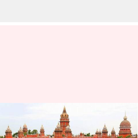
'வெள்ளம் வந்தாலும்
மும்பை நீதிமன்றங்கள்
செயல்படும்': சென்னை