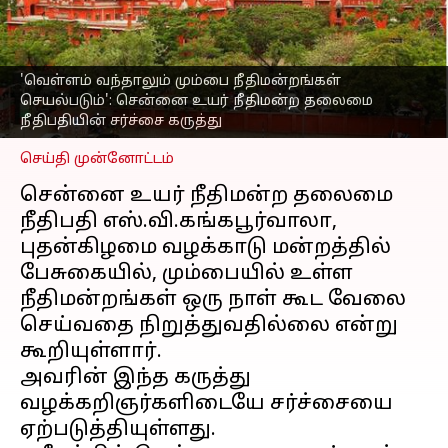
உயர் நீதிமன்ற தலைமை
நீதிபதியின் சர்ச்சை
கருத்து
'வெள்ளம் வந்தாலும் மும்பை நீதிமன்றங்கள்
எழுதியவர்
Dec 07, 2023
01:37 pm
செயல்படும்': சென்னை உயர் நீதிமன்ற தலைமை
Venkatalakshmi V
நீதிபதியின் சர்ச்சை கருத்து
செய்தி முன்னோட்டம்
சென்னை உயர் நீதிமன்ற தலைமை
நீதிபதி எஸ்.வி.கங்கபூர்வாலா,
புதன்கிழமை வழக்காடு மன்றத்தில்
பேசுகையில், மும்பையில் உள்ள
நீதிமன்றங்கள் ஒரு நாள் கூட வேலை
செய்வதை நிறுத்துவதில்லை என்று
கூறியுள்ளார்.
அவரின் இந்த கருத்து
வழக்கறிஞர்களிடையே சர்ச்சையை
ஏற்படுத்தியுள்ளது.