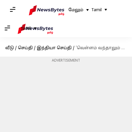
மேலும்
Tamil
Tamil
வீடு
/
செய்தி
/
இந்தியா செய்தி
/
'வெள்ளம் வந்தாலும் மும்பை நீதிமன்றங்கள் செயல்படும்': சென்னை உயர் நீதிமன்ற தலைமை நீதிபதியின் சர்ச்சை கருத்து
ADVERTISEMENT