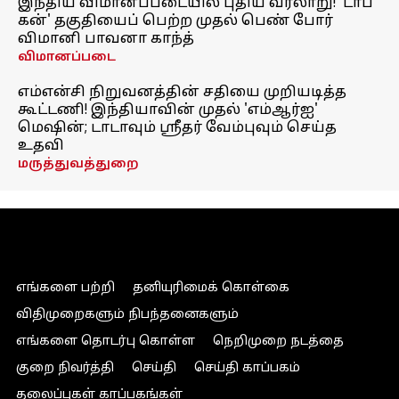
இந்திய விமானப்படையில் புதிய வரலாறு! 'டாப்
கன்' தகுதியைப் பெற்ற முதல் பெண் போர்
விமானி பாவனா காந்த்
விமானப்படை
எம்என்சி நிறுவனத்தின் சதியை முறியடித்த
கூட்டணி! இந்தியாவின் முதல் 'எம்ஆர்ஐ'
மெஷின்; டாடாவும் ஸ்ரீதர் வேம்புவும் செய்த
உதவி
மருத்துவத்துறை
எங்களை பற்றி
தனியுரிமைக் கொள்கை
விதிமுறைகளும் நிபந்தனைகளும்
எங்களை தொடர்பு கொள்ள
நெறிமுறை நடத்தை
குறை நிவர்த்தி
செய்தி
செய்தி காப்பகம்
தலைப்புகள் காப்பகங்கள்