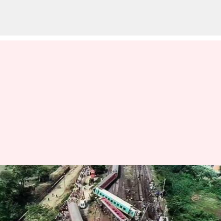
ஒடிசா ரயில் விபத்தில்
பலியானவர்களுக்கு
காஞ்சி கோவிலில் மோட்ச