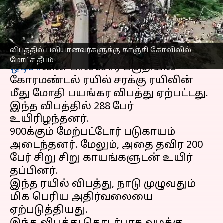
தீபம்
எழுதியவர்
Jun 07, 2023
04:18 pm
Arul Jothe
செய்தி முன்னோட்டம்
விபத்தில் பலியானவர்களுக்கு காஞ்சி கோவிலில்
மோட்ச தீபம்
ஒடிசா
வின் பாலசோர் பகுதியில்
கோரமண்டல் ரயில் சரக்கு ரயிலின்
மீது மோதி பயங்கர விபத்து ஏற்பட்டது.
இந்த விபத்தில் 288 பேர்
உயிரிழந்தனர்.
900க்கும் மேற்பட்டோர் படுகாயம்
அடைந்தனர். மேலும், அதை தவிர 200
பேர் சிறு சிறு காயங்களுடன் உயிர்
தப்பினர்.
இந்த ரயில் விபத்து, நாடு முழுவதும்
மிக பெரிய அதிர்வலையை
ஏற்படுத்தியது.