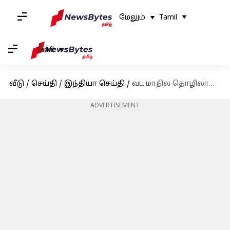
மேலும்
Tamil
Tamil
வீடு
/
செய்தி
/
இந்தியா செய்தி
/
வட மாநில தொழிலாளர்கள் தமிழகத்தை விட்டு வெளியேறுவது ஹோலி பண்டிகைக்காக, வேறு பிரச்சனை இல்லை
ADVERTISEMENT