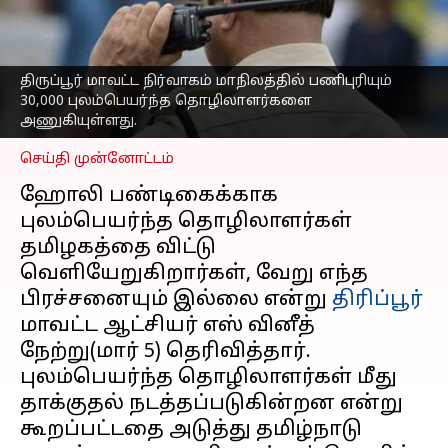
வெளியேறுவது ஹோலி
பண்டிகைக்காக, வேறு
பிரச்சனை இல்லை
திருப்பூர் மாவட்ட நிர்வாகம் மாநிலத்தில் பணிபுரியும்
எழுதியவர்
Mar 06, 2023
11:48 am
30,000 புலம்பெயர்ந்த தொழிலாளர்களை
Sindhuja SM
அணுகியுள்ளது.
செய்தி முன்னோட்டம்
ஹோலி பண்டிகைக்காக
புலம்பெயர்ந்த தொழிலாளர்கள்
தமிழகத்தை விட்டு
வெளியேறுகிறார்கள், வேறு எந்த
பிரச்சனையும் இல்லை என்று
திரிப்பூர்
மாவட்ட ஆட்சியர் எஸ் வினீத்
நேற்று(மார் 5) தெரிவித்தார்.
புலம்பெயர்ந்த தொழிலாளர்கள் மீது
தாக்குதல் நடத்தப்படுகின்றன என்று
கூறப்பட்டதை அடுத்து தமிழ்நாடு