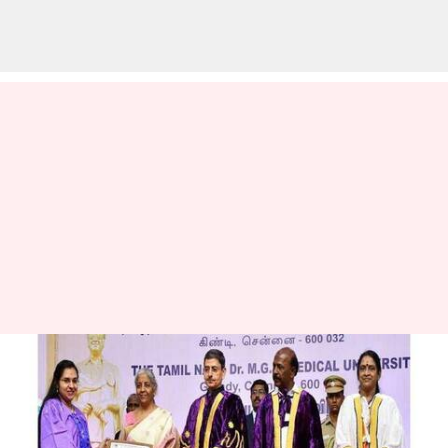
மருத்துவ படிப்புகள்
தமிழில் இருக்க
வேண்டும்-நிர்மலா