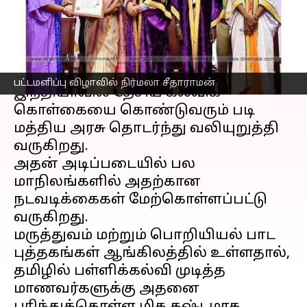
சீதாராமன் பேச்சு
எழுதியவர்
Dec 24, 2022
11:03 pm
Nivetha P
செய்தி முன்னோட்டம்
பட்டமளிப்பு விழாவில் நிர்மலா சீதாராமன்
இந்தியாவில் தேசிய கல்விக்
கொள்கையை கொண்டுவரும் படி
மத்திய அரசு தொடர்ந்து வலியுறுத்தி
வருகிறது.
அதன் அடிப்படையில் பல
மாநிலங்களில் அதற்கான
நடவடிக்கைகள் மேற்கொள்ளப்பட்டு
வருகிறது.
மருத்துவம் மற்றும் பொறியியல் பாட
புத்தகங்கள் ஆங்கிலத்தில் உள்ளதால்,
தமிழில் பள்ளிக்கல்வி முடித்த
மாணவர்களுக்கு அதனை