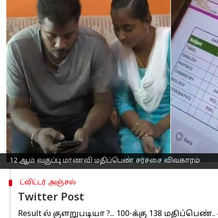
எழுதியவர்
May 10, 2023
11:08 am
Siranjeevi
செய்தி முன்னோட்டம்
தமிழகத்தில்
12 ஆம் வகுப்பு தேர்வு எழு
சர்ச்சையை ஏற்படுத்தியுள்ளது.
திருப்பரங்குன்றம், சூரக்குளத்தைச் சேர்
வெளியான தேர்வு முடிவுகள் அவரை அதிர்ச
அதாவது, தமிழில் 100-க்கு 138 மதிப்பெ
இயற்பியல் 75 மதிப்பெண், வேதியல் 71
இதனால், 600 க்கு 514 மதிப்பெண் எடுத்து
12 ஆம் வகுப்பு மாணவி மதிப்பெண் சர்ச்சை விவகாரம்
ட்விட்டர் அஞ்சல்
Twitter Post
Result ல் குளறுபடியா ?... 100-க்கு 138 மதிப்பெண்..