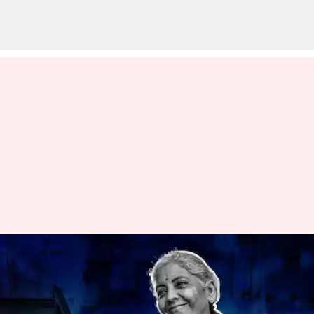
மக்களவையில்
நிறைவேற்றப்பட்டது நிதி
மசோதா 2024: சபை