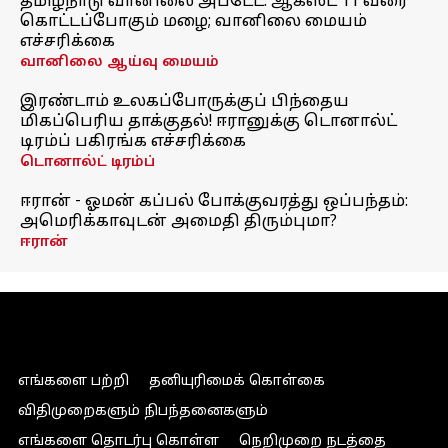
தமிழ்நாடு வானிலை அப்டேட்: ஆகஸ்ட் 11 வரை
கொட்டப்போகும் மழை; வானிலை மையம்
எச்சரிக்கை
வானிலை ஆய்வு மையம்
இரண்டாம் உலகப்போருக்குப் பிந்தைய
மிகப்பெரிய தாக்குதல்! ஈரானுக்கு டொனால்ட்
டிரம்ப் பகிரங்க எச்சரிக்கை
டொனால்ட் டிரம்ப்
ஈரான் - ஓமன் கப்பல் போக்குவரத்து ஒப்பந்தம்:
அமெரிக்காவுடன் அமைதி திரும்புமா?
ஈரான்
எங்களை பற்றி
தனியுரிமைக் கொள்கை
விதிமுறைகளும் நிபந்தனைகளும்
எங்களை தொடர்பு கொள்ள
நெறிமுறை நடத்தை