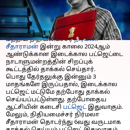
ஒத்திவைப்பு
எழுதியவர்
Feb 01, 2024
01:28 pm
Sindhuja SM
செய்தி முன்னோட்டம்
மத்திய நிதியமைச்சர்
நிர்மலா
சீதாராமன்
இன்று காலை 2024ஆம்
ஆண்டுக்கான இடைக்கால பட்ஜெட்டை
நாடாளுமன்றத்தின் சிறப்புக்
கூட்டத்தில் தாக்கல் செய்தார்.
பொது தேர்தலுக்கு இன்னும் 3
மாதங்களே இருப்பதால், இடைக்கால
பட்ஜெட் மட்டுமே தற்போது தாக்கல்
செய்யப்பட்டுள்ளது. தற்போதைய
ஆட்சியின் கடைசி
பட்ஜெட்
இதுவாகும்.
மேலும், நிதியமைச்சர் நிர்மலா
சீதாராமன் தொடர்ந்து 6வது வருடமாக