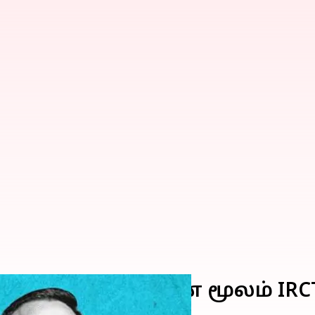
யகப்படுத்தியதன் மூலம் IRCT