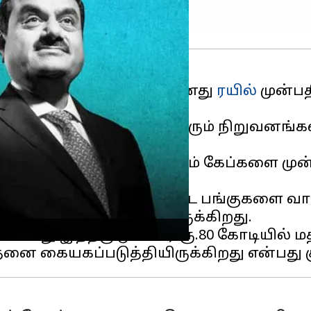
ஜிட்டல் லேப்ஸ் நிறுவனமானது
ரயில்
முன்பத
த்தியிருக்கிறது.
ன சேவைகளை வழங்கிவரும் நிறுவனங்களி
ன டிக்கெட்டுக்கள் மற்றும் கேப்களை ம
மம்.
ிப் நிறுவனத்திலும் குறிப்பிட்ட பங்குகளை
தை கையக்கப்படுத்தியிருக்கிறது.
ானது இதற்கு முன்னர் ரூ.80 கோடியில் மதி