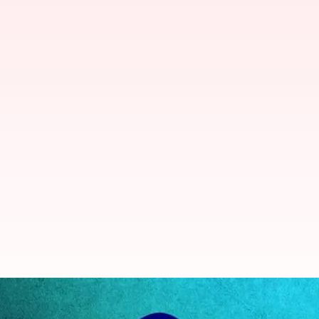
'ட்ரெயின்மேன்' தளத்தை கை
வருகிறதா அதானி?