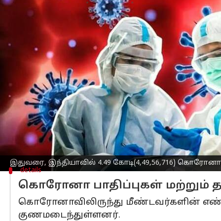
எழுதியவர்
May 03, 2023
11:32 am
Sindhuja SM
செய்தி முன்னோட்டம்
நேற்று(மே-2) 3,325ஆக இருந்த தினசரி
க
இந்தியா
வில் செயலில் உள்ள கொரோனா 4
இதுவரை, இந்தியாவில் 4.49 கோடி(4,49,5
கொரோனாவால் இதுவரை ஏற்பட்ட உயிரிழப்
கடந்த 24 மணிநேரதத்தில் மட்டும் 20 இற
பெரும்பாலான கொரோனா பாதிப்புகள் கேர
மற்றும் ராஜஸ்தான் ஆகிய எட்டு மாநிலங்
இதுவரை, இந்தியாவில் 4.49 கோடி(4,49,56,716) கொரோனா பா
details
கொரோனா பாதிப்புகள் மற்றும் த
கொரோனாவிலிருந்து மீண்டவர்களின் எண்ணிக்
குணமடைந்துள்ளனர்.