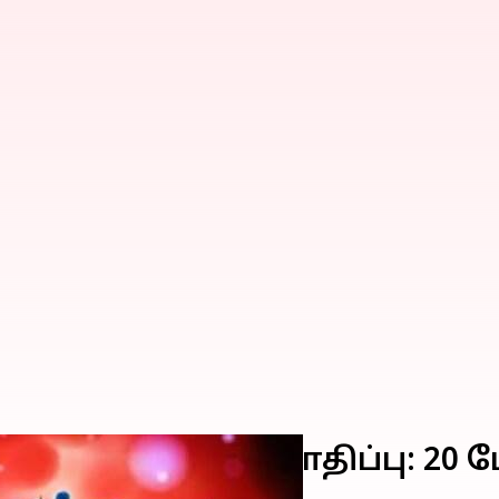
720 கொரோனா பாதிப்பு: 20 பே