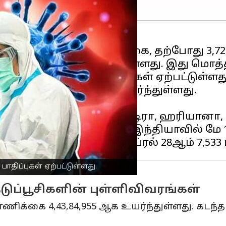
ொரோனா
0,177ஆக சரிவடைந்துள்ளது. இது மொத்த 
6,716) கொரோனா பாதிப்புகள் ஏற்பட்டுள்ளது
புகள் 5,31,584 ஆக உயர்ந்துள்ளது.
ப்புகள் பதிவாகியுள்ளன.
ளா, டெல்லி, மகாராஷ்டிரா, ஹரியானா, உத
களில் பதிவாகியுள்ளன. இந்தியாவில் மே 1ஆம
திப்புகள் ஏற்பட்டுள்ளது.
டுப்பூசிகளின் புள்ளிவிவரங்கள்
கை 4,43,84,955 ஆக உயர்ந்துள்ளது. கடந்த 24