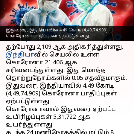
எழுதியவர்
May 10, 2023
11:44 am
Sindhuja SM
செய்தி முன்னோட்டம்
இதுவரை, இந்தியாவில் 4.49 கோடி (4,49,74,909)
நேற்று(மே-9) 1,331ஆக இருந்த தினசரி
கொரோனா பாதிப்புகள் ஏற்பட்டுள்ளது.
கொரோனா
வின் எண்ணிக்கை,
இந்தியா
வில் செயலில் உள்ள
கொரோனா 21,406 ஆக
சரிவடைந்துள்ளது. இது மொத்த
தொற்றுநோய்களில் 0.05 சதவீதமாகும்.
இதுவரை, இந்தியாவில் 4.49 கோடி
(4,49,74,909) கொரோனா பாதிப்புகள்
ஏற்பட்டுள்ளது.
கொரோனாவால் இதுவரை ஏற்பட்ட
உயிரிழப்புகள் 5,31,722 ஆக
உயர்ந்துள்ளது.
கடந்த 24 மணிநேரதத்தில் மட்டும் 8