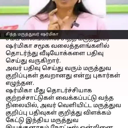
நோட்டிஸ்
எழுதியவர்
Jan 09, 2023
02:02 pm
Nivetha P
செய்தி முன்னோட்டம்
சித்த மருத்துவர் ஷர்மிகா
சமீப காலங்களில் சித்த மருத்துவர்
ஷர்மிகா சமூக வலைத்தளங்களில்
தொடர்ந்து வீடியோக்களை பதிவு
செய்து வருகிறார்.
அவர் பதிவு செய்து வரும் மருத்துவ
குறிப்புகள் தவறானது என்று புகார்கள்
எழுந்தன.
ஷர்மிகா மீது தொடர்ச்சியாக
குற்றச்சாட்டுகள் வைக்கப்பட்டு வந்த
நிலையில், அவர் வெளியிட்ட மருத்துவ
குறிப்பு பதிவுகள் குறித்து விளக்கம்
கேட்டு இந்திய மருத்துவ