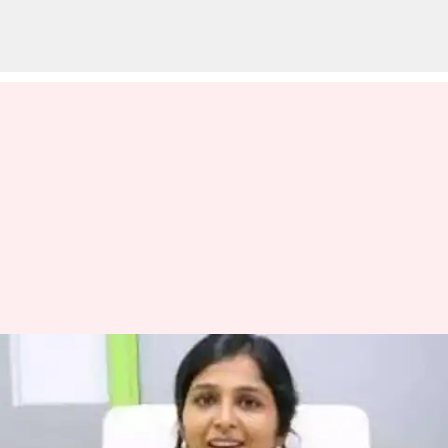
சித்தமருத்துவர் ஷர்மிகா
மீது புகார்-இந்திய
மருத்துவ இயக்குனரகம்