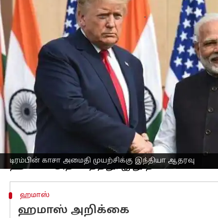
எழுதியவர்
Oct 04, 2025
08:29 am
Sekar Chinnappan
செய்தி முன்னோட்டம்
காசா அமைதி முயற்சிகளில் ஒரு முக்கிய
தலைமைக்கு இந்தியா தனது பலமான ஆத
ஹமாஸ் அமைப்பானது இஸ்ரேலிய பணயக்
நரேந்திர மோடி
சனிக்கிழமை (அக்டோபர் 4
அவர் எக்ஸ் தளத்தில் பகிர்ந்த அறிக்க
இந்தியா தொடர்ந்து வலுவான ஆதரவை அளிக
இந்தியாவிடம் இருந்து இந்த ஆதரவு, வ
டிரம்ப் முன்மொழிந்த கட்டமைப்பின் 
டிரம்பின் காசா அமைதி முயற்சிக்கு இந்தியா ஆதரவு
ஹமாஸ்
ஹமாஸ் அறிக்கை