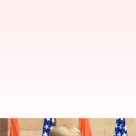
ஹமாஸ் பணயக்கைதிகளை விடு
இந்தியா ஆதரவு