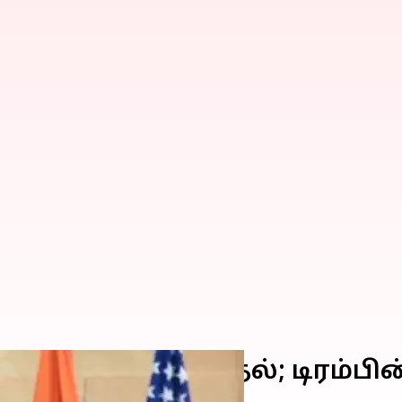
விக்க ஒப்புதல்; டிரம்பின்