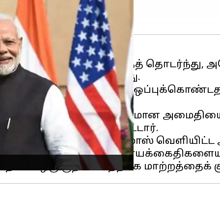
 திருப்புமுனை ஏற்பட்டதைத் தொடர்ந்து, அ
ரவைத் தெரிவித்துள்ளது.
கைதிகளை விடுவிக்க ஒப்புக்கொண்டதற
) பாராட்டினார்.
ையில், நீடித்த மற்றும் நியாயமான அமைதி
்கும் என்று குறிப்பிட்டார்.
ெள்ளிக்கிழமை அன்று ஹமாஸ் வெளியிட்ட அ
கீழ் அனைத்து இஸ்ரேலிய பணயக்கைதிகளையு