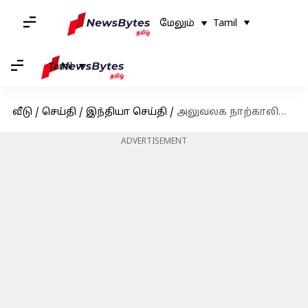
மேலும்
Tamil
Tamil
வீடு
/
செய்தி
/
இந்தியா செய்தி
/
அலுவலக நாற்காலியால் ஏற்பட்ட சண்டை: சக ஊழியரை துப்பாக்கியால் சுட்ட நபர்
ADVERTISEMENT