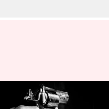
அலுவலக நாற்காலியால்
ஏற்பட்ட சண்டை: சக
ஊழியரை துப்பாக்கியால்