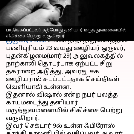
சுட்ட நபர்
எழுதியவர்
Mar 30, 2023
06:51 pm
Sindhuja SM
செய்தி முன்னோட்டம்
பாதிக்கப்பட்டவர் தற்போது தனியார் மருத்துவமனையில்
சிகிச்சை பெற்று வருகிறார்
குருகிராமில்
உள்ள நிதி நிறுவனத்தில்
பணிபுரியும் 23 வயது ஊழியர் ஒருவர்,
புதன்கிழமை(மார் 29) அலுவலகத்தில்
நாற்காலி தொடர்பாக ஏற்பட்ட சிறு
தகராறை அடுத்து, அவரது சக
ஊழியரால் சுடப்பட்டதாக செய்திகள்
வெளியாகி உள்ளன.
இதனால் விஷால் என்ற நபர் பலத்த
காயமடைந்து தனியார்
மருத்துவமனையில் சிகிச்சை பெற்று
வருகிறார்.
இவர் செக்டார் 9ல் உள்ள ஃபிரோஸ்