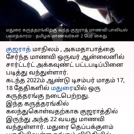
தமிழக மாணவர்கள் 2 பேர்
கைது
எழுதியவர்
Apr 12, 2023
03:41 pm
Nivetha P
மதுரை கருத்தரங்கிற்கு வந்த குஜராத் மாணவி பாலியல்
பலாத்காரம் - தமிழக மாணவர்கள் 2 பேர் கைது
செய்தி முன்னோட்டம்
குஜராத்
மாநிலம் , அகமதாபாத்தை
சேர்ந்த மாணவி ஒருவர் ஆன்லைனில்
சார்ட்டர்ட் அக்கவுண்ட் பட்டபடிப்பினை
படித்து வந்துள்ளார்.
கடந்த 2022ம் ஆண்டு டிசம்பர் மாதம் 17,
18 தேதிகளில்
மதுரை
யில் ஒரு
கருத்தரங்கு நடைபெற்றது.
இந்த கருத்தரங்கில்
கலந்துகொள்வதற்காக குஜராத்தில்
இருந்து அந்த 22 வயது மாணவி
வந்துள்ளார். மதுரை தெப்பக்குளம்