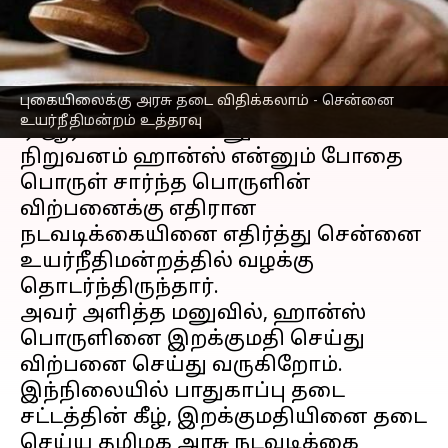
எழுதியவர்
May 11, 2023
04:45 pm
Nivetha P
செய்தி முன்னோட்டம்
புகையிலைக்கு அரசு தடை விதிக்கலாம் - சென்னை
சென்னை
யினை சேர்ந்த
உயர்நீதிமன்றம் உத்தரவு
ஏ.ஆர்.பச்சாவட் என்னும் வணிக
நிறுவனம் ஹான்ஸ் என்னும் போதை
பொருள் சார்ந்த பொருளின்
விற்பனைக்கு எதிரான
நடவடிக்கையினை எதிர்த்து சென்னை
உயர்நீதிமன்றத்தில் வழக்கு
தொடர்ந்திருந்தார்.
அவர் அளித்த மனுவில், ஹான்ஸ்
பொருளினை இறக்குமதி செய்து
விற்பனை செய்து வருகிறோம்.
இந்நிலையில் பாதுகாப்பு தடை
சட்டத்தின் கீழ், இறக்குமதியினை தடை
செய்ய தமிழக அரசு நடவடிக்கை