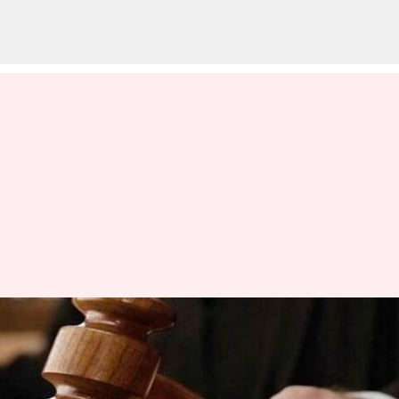
புகையிலைக்கு அரசு தடை
விதிக்கலாம் - சென்னை
உயர்நீதிமன்றம் உத்தரவு