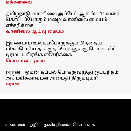
மக்களவை
தமிழ்நாடு வானிலை அப்டேட்: ஆகஸ்ட் 11 வரை
கொட்டப்போகும் மழை; வானிலை மையம்
எச்சரிக்கை
வானிலை ஆய்வு மையம்
இரண்டாம் உலகப்போருக்குப் பிந்தைய
மிகப்பெரிய தாக்குதல்! ஈரானுக்கு டொனால்ட்
டிரம்ப் பகிரங்க எச்சரிக்கை
டொனால்ட் டிரம்ப்
ஈரான் - ஓமன் கப்பல் போக்குவரத்து ஒப்பந்தம்:
அமெரிக்காவுடன் அமைதி திரும்புமா?
ஈரான்
எங்களை பற்றி
தனியுரிமைக் கொள்கை