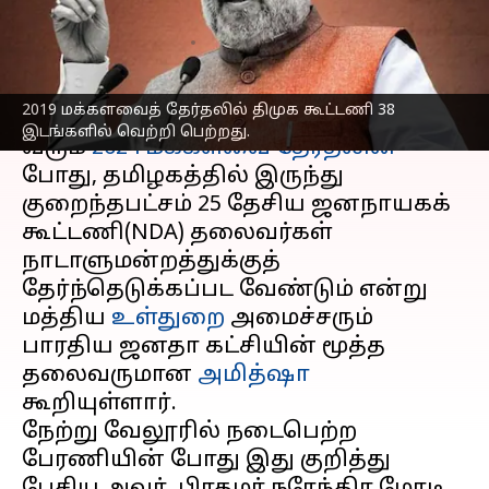
வேண்டும்: அமித்ஷா
எழுதியவர்
Jun 12, 2023
11:08 am
Sindhuja SM
செய்தி முன்னோட்டம்
2019 மக்களவைத் தேர்தலில் திமுக கூட்டணி 38
இடங்களில் வெற்றி பெற்றது.
வரும்
2024 மக்களவை தேர்தலின்
போது, தமிழகத்தில் இருந்து
குறைந்தபட்சம் 25 தேசிய ஜனநாயகக்
கூட்டணி(NDA) தலைவர்கள்
நாடாளுமன்றத்துக்குத்
தேர்ந்தெடுக்கப்பட வேண்டும் என்று
மத்திய
உள்துறை
அமைச்சரும்
பாரதிய ஜனதா கட்சியின் மூத்த
தலைவருமான
அமித்ஷா
கூறியுள்ளார்.
நேற்று வேலூரில் நடைபெற்ற
பேரணியின் போது இது குறித்து