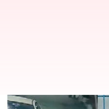
தெலுங்கானாவில் 18 வயது ப
திருப்பம்-கடத்தியவரைய