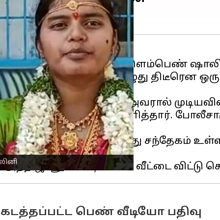
தியை சேர்ந்தவர் 18 வயது இளம்பெண் ஷாலி
்று கொண்டிருந்த பொழுது திடீரென ஒரு க
்தி சென்றுள்ளனர்.
 முயற்சித்தார், ஆனால் அவரால் முடியவி
வர் புகார் ஒன்றினை அளித்தார். போலீசார
ர்ந்த ஜான் என்பவரது மீது சந்தேகம் உ
ாலினி
கடத்தப்பட்ட பெண் வீடியோ பதிவு