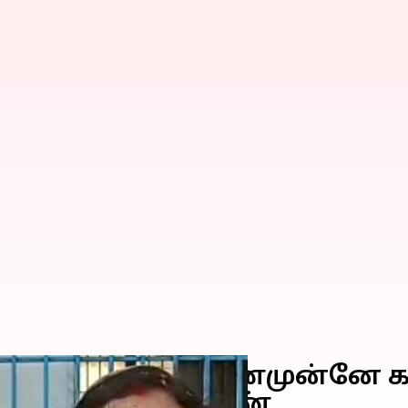
ெண் தந்தை கண்முன்னே கடத்த
ே மணந்த இளம்பெண்