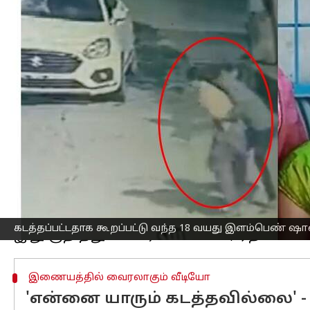
எழுதியவர்
Dec 25, 2022
03:12 pm
Nivetha P
செய்தி முன்னோட்டம்
தெலுங்கானா மாநிலம், சிர்சில்லா பகு
தனது தந்தையுடன் சாலையில் நடந்து சென
தந்தையை தள்ளிவிட்டு, ஷாலினியை கடத
அவர்களை பிடிக்க அப்பெண்ணின் தந்தை
இதனையடுத்து போலீசில் இது குறித்து அ
விசாரணை நடத்தி வந்தனர்.
தொடர் விசாரணையில் அதே பகுதியை சே
தெரிவித்துள்ளார்.
கடத்தப்பட்டதாக கூறப்பட்டு வந்த 18 வயது இளம்பெண் ஷ
இணையத்தில் வைரலாகும் வீடியோ
'என்னை யாரும் கடத்தவில்லை' - 