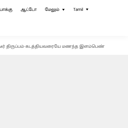
ோக்கு
ஆட்டோ
மேலும்
Tamil
ிடீர் திருப்பம்-கடத்தியவரையே மணந்த இளம்பெண்