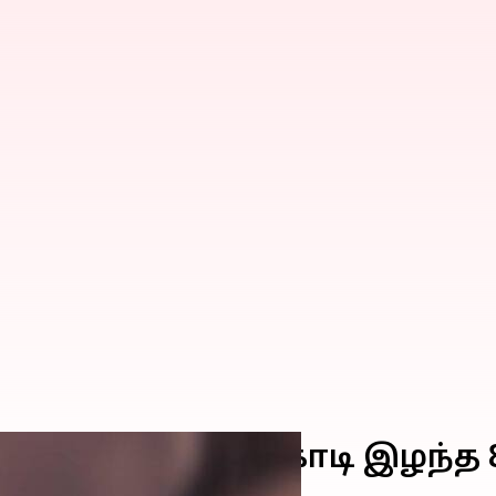
டுகளில் ரூ.8.7 கோடி இழந்த 