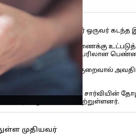
ெயரில், 80 வயது முதியவர் ஒருவர் கடந்த
வில்
புகாராக மாறி, விசாரணைக்கு உட்படுத்
 ஏப்ரலில் 'சார்வி' என்ற பெயரிலான பெண்ண
ு குழந்தைகள் உடல்நலக் குறைவால் அவதிப
அனுப்பியுள்ளார்.
ாஸ்மின்' என ஒவ்வொரு நபரும் சார்வியின் 
துள்ள முதியவர்