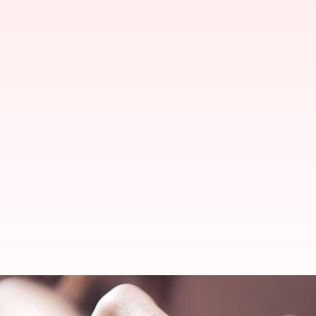
ஃபேஸ்புக் நட்பினால் 2 ஆண்