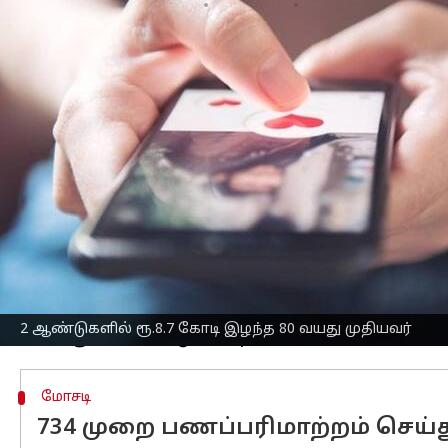
எழுதியவர்
Aug 09, 2025
11:10 am
Venkatalakshmi V
செய்தி முன்னோட்டம்
ஃபேஸ்புக்
மூலம் பழகிய பெண் நட்பின் ப
ஏமாற்றப்பட்டுள்ளார்.
இச்சம்பவம் தற்போது
சைபர் குற்றப்பிரி
மும்பையைச் சேர்ந்த இம்முதியவர், 2023
தொடங்கியதாக கூறப்படுகிறது.
தொடர் உரையாடலின் பின், சார்வி தனத
உதவியை கேட்டுள்ளார்.
முதியவரும் UPI வழியாக பலமுறை பணம் 
இதற்குப் பின் 'கவிதா', 'தினாஸ்', 'ஜ
2 ஆண்டுகளில் ரூ.8.7 கோடி இழந்த 80 வயது முதியவர்
மோசடி
734 முறை பணப்பரிமாற்றம் செய்