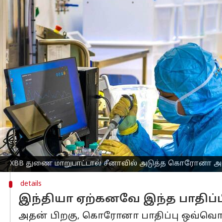
எழுதியவர்
May 30, 2023
10:17 am
Sindhuja SM
செய்தி முன்னோட்டம்
கொரோனா
வைரஸ்-ஓமிக்ரானின் XBB ம
இது ஜூன் மாத இறுதிக்குள் உச்சத்தை அட
அதன் பரவல் காரணமாக, ஜூன் இறுதிக்க
வழக்குகள் பதிவாகலாம் என்று நிபுணர்கள
ஆனால், இந்த ஓமிக்ரான் மாறுபாடு ஏற
தேவையில்லை என்றும் தெரிவிக்கப்பட்டு
XBB துணை மாறுபாட்டால் சீனாவில் அ
ஏப்ரல் மாத கடைசியில் இருந்து அங்க
XBB துணை மாறுபாட்டால் சீனாவில் அடுத்த கொரோனா அ
details
இந்தியா ஏற்கனவே இந்த பாதிப்பில
அதன் பிறகு, கொரோனா பாதிப்பு ஒவ்வொரு