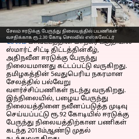
செலவில் எஸ்கலேட்டர்
எழுதியவர்
Jun 01, 2023
06:38 pm
Nivetha P
செய்தி முன்னோட்டம்
சேலம் ஈரடுக்கு பேருந்து நிலையத்தில் பயணிகள்
வசதிக்காக ரூ.2.30 கோடி செலவில் எஸ்கலேட்டர்
சேலம்
மாவட்டத்தின் மாநகர பகுதியில்
ஸ்மார்ட் சிட்டி திட்டத்தின்கீழ்,
அதிநவீன ஈரடுக்கு பேருந்து
நிலையமானது கட்டப்பட்டு வருகிறது.
தமிழகத்தின் 5வதுபெரிய நகரமான
சேலத்தில் பல்வேறு
வளர்ச்சிப்பணிகள் நடந்து வருகிறது.
இந்நிலையில், பழைய பேருந்து
நிலையத்தினை நவீனப்படுத்த முடிவு
செய்யப்பட்டு ரூ.92 கோடியில் ஈரடுக்கு
பேருந்து நிலையத்திற்கான பணிகள்
கடந்த 2018ம்ஆண்டு முதல்