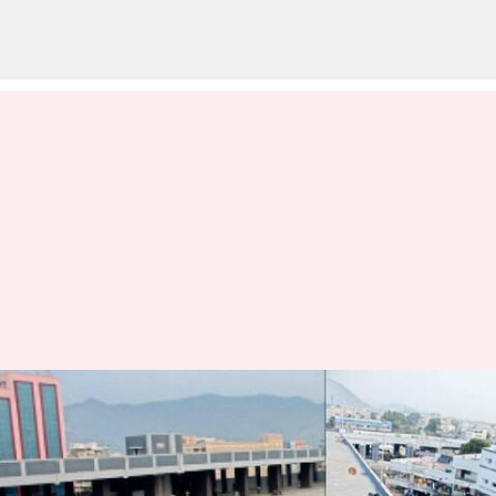
சேலம் ஈரடுக்கு பேருந்து
நிலையத்தில் பயணிகள்
வசதிக்காக ரூ.2.30 கோடி