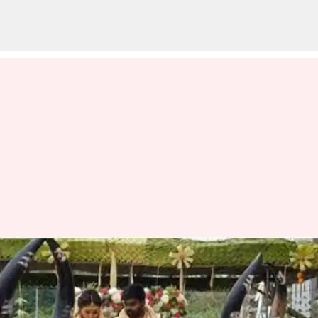
ஈரோட்டில் தாலி கட்டிய
கையோடு மனைவியை
மாட்டு வண்டியில்