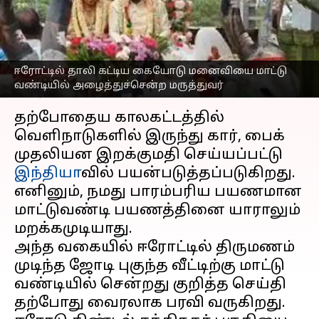
அழைத்துச்சென்ற
மருத்துவர்
எழுதியவர்
Mar 28, 2023
01:19 pm
Nivetha P
ஈரோட்டில் தாலி கட்டிய கையோடு மனைவியை மாட்டு
வண்டியில் அழைத்துச்சென்ற மருத்துவர்
செய்தி முன்னோட்டம்
தற்போதைய காலகட்டத்தில்
வெளிநாடுகளில் இருந்து கார், பைக்
முதலியன இறக்குமதி செய்யப்பட்டு
இந்தியா
வில் பயன்படுத்தப்படுகிறது.
எனினும், நமது பாரம்பரிய பயணமான
மாட்டுவண்டி பயணத்தினை யாராலும்
மறக்கமுடியாது.
அந்த வகையில் ஈரோட்டில் திருமணம்
முடிந்த ஜோடி புகுந்த வீட்டிற்கு மாட்டு
வண்டியில் சென்றது குறித்த செய்தி
தற்போது வைரலாக பரவி வருகிறது.