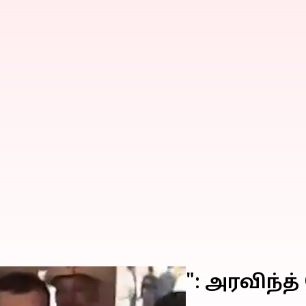
குவிக்கவும்": அரவிந்த் க