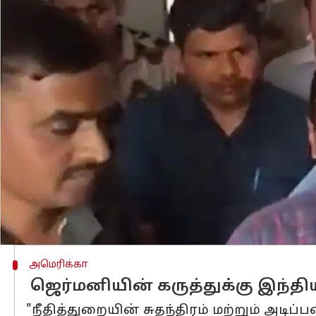
எழுதியவர்
Mar 26, 2024
04:55 pm
Sindhuja SM
செய்தி முன்னோட்டம்
அரவிந்த் கெஜ்ரிவாலின்
டெல்லி
முதல்வரும் எதிர்க்கட்சித் தல
நேரத்தில் விசாரணையை" நடத்த ஊக்குவி
அமெரிக்க வெளியுறவுத்துறை செய்தித் த
டெல்லி மதுபானக் கொள்கை வழக்கில் அரவ
நாட்களுக்கு முன் கருத்து தெரிவித்திருந்
குற்றச்சாட்டை எதிர்கொள்ளும் மற்ற இ
அமெரிக்கா
ஜெர்மனியின் கருத்துக்கு இந்
"நீதித்துறையின் சுதந்திரம் மற்றும் அ