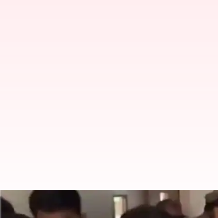
"நியாயமான விசாரணையை ஊக்
அமெரிக்கா கருத்து