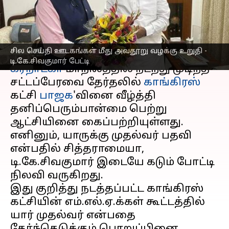
பேட்டி
எழுதியவர்
May 16, 2023
07:13 pm
Nivetha P
செய்தி முன்னோட்டம்
சில செய்தி ஊடகங்கள் மீது அவதூறு வழக்கு உறுதி -
டி.கே.சிவகுமார் பேட்டி
கர்நாடகா
மாநிலத்தில் நடந்து முடிந்த
சட்டப்பேரவை தேர்தலில்
காங்கிரஸ்
கட்சி
பாஜக
'வினை வீழ்த்தி
தனிப்பெரும்பான்மை பெற்று
ஆட்சியினை கைப்பற்றியுள்ளது.
எனினும், யாருக்கு முதல்வர் பதவி
என்பதில் சித்தராமையா,
டி.கே.சிவகுமார் இடையே கடும் போட்டி
நிலவி வருகிறது.
இது குறித்து நடத்தப்பட்ட காங்கிரஸ்
கட்சியின் எம்.எல்.ஏ.க்கள் கூட்டத்தில்
யார் முதல்வர் என்பதை