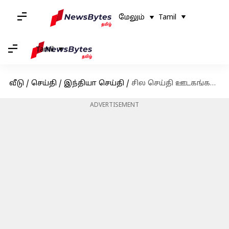
மேலும்
Tamil
Tamil
வீடு
/
செய்தி
/
இந்தியா செய்தி
/
சில செய்தி ஊடகங்கள் மீது அவதூறு வழக்கு உறுதி - டி.கே.சிவகுமார் பேட்டி
ADVERTISEMENT