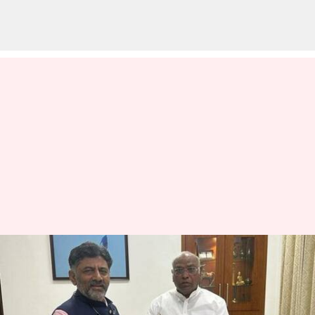
சில செய்தி ஊடகங்கள்
மீது அவதூறு வழக்கு
உறுதி - டி.கே.சிவகுமார்