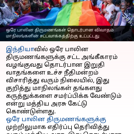
நினைக்கிறது: மத்திய
அரசு கேள்வி
எழுதியவர்
Apr 19, 2023
02:43 pm
Sindhuja SM
ஒரே பாலின திருமணங்கள் தொடர்பான விவாதம்
மாநிலங்களின் சட்டவாக்கத்திற்கு உட்பட்டது
செய்தி முன்னோட்டம்
இந்தியா
வில் ஒரே பாலின
திருமணங்களுக்கு சட்ட அங்கீகாரம்
வழங்குவது தொடர்பான இறுதி
வாதங்களை உச்ச நீதிமன்றம்
விசாரித்து வரும் நிலையில், இது
குறித்து மாநிலங்கள் தங்களது
கருத்துக்களை சமர்ப்பிக்க வேண்டும்
என்று மத்திய அரசு கேட்டு
ஒரே பாலின திருமணங்களுக்கு
முற்றிலுமாக எதிர்ப்பு தெரிவித்து