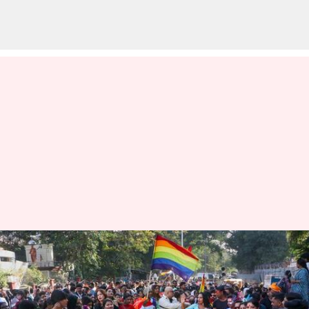
ஒரே பாலின
திருமணங்கள் பற்றி
மாநிலங்கள் என்ன