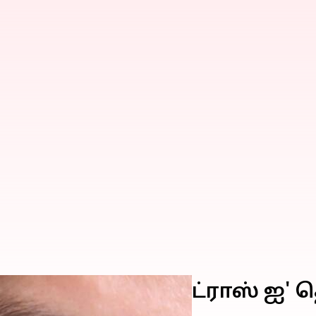
திகரிக்கும் 'மெட்ராஸ் ஐ' 