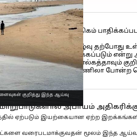
தா போன்ற நகரங்கள் அதிகம் பாதிக்கப்பட
இல்ல வாயுக்களின் உமிழ்வு தற்போது உள
டல்மட்ட உயர்வால் பாதிக்கப்படும் என்று 
ன் சென்னை மற்றும் கொல்கத்தாவும் குறிப்
பேங்காக், ஹோ சி மின், மணிலா போன்ற பெ
ளைவுகள் குறித்து இந்த ஆய்வு
மாறுபாடுகளால் அபாயம் அதிகரிக்கு
தில் ஏற்படும் இயற்கையான ஏற்ற இறக்கங்களி
ட்களை வரைபடமாக்குவதன் மூலம் இந்த ஆய்வு 