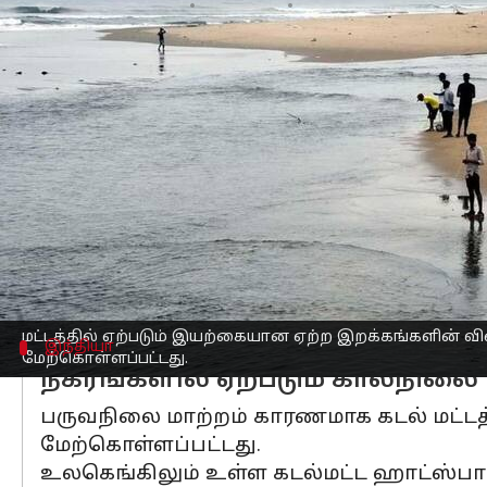
எழுதியவர்
Mar 04, 2023
01:51 pm
Sindhuja SM
செய்தி முன்னோட்டம்
கடல்மட்ட உயர்வால்
சென்னை
, கொல்கத்
தெரியவந்துள்ளது.
2100ஆம் ஆண்டு வரை தொடர்ந்து பசுமை 
ஆசியாவில் முக்கியமான சில நகரங்கள் க
அந்த நகரங்களின் பட்டியலில் இந்தியாவி
இந்த இரு நகரங்களை தவிர, யாங்கூன், 
மட்டத்தில் ஏற்படும் இயற்கையான ஏற்ற இறக்கங்களின் வி
இந்தியா
மேற்கொள்ளப்பட்டது.
நகரங்களில் ஏற்படும் காலநிலை 
பருவநிலை மாற்றம் காரணமாக கடல் மட்டத்
மேற்கொள்ளப்பட்டது.
உலகெங்கிலும் உள்ள கடல்மட்ட ஹாட்ஸ்பா