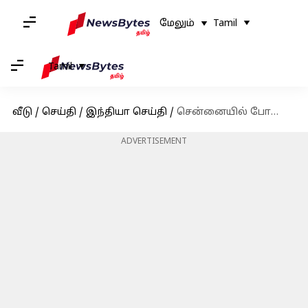
மேலும்
Tamil
Tamil
வீடு
/
செய்தி
/
இந்தியா செய்தி
/
சென்னையில் போதையில் வாகனம் ஓட்டியவர்களிடம் 7 வாரங்களில் ரூ.6 கோடி அபராதம் வசூல்
ADVERTISEMENT