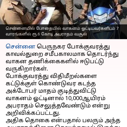
வாரங்களில் ரூ.6 கோடி
அபராதம் வசூல்
எழுதியவர்
Mar 14, 2023
12:23 pm
Nivetha P
சென்னையில் போதையில் வாகனம் ஓட்டியவர்களிடம் 7
வாரங்களில் ரூ.6 கோடி அபராதம் வசூல்
செய்தி முன்னோட்டம்
சென்னை
பெருநகர போக்குவரத்து
காவல்துறை சமீபகாலமாக தொடர்ந்து
வாகன தணிக்கைகளில் ஈடுபட்டு
வருகிறார்கள்.
போக்குவரத்து விதிமீறல்களை
கட்டுக்குள் கொண்டுவர கடந்த
அக்டோபர் மாதம் குடித்துவிட்டு
வாகனம் ஓட்டினால் 10,000ஆயிரம்
அபராதம் செலுத்தவேண்டும் என்று
அறிவிக்கப்பட்டது.
அதிக தொகை என்பதால் பலரும் அந்த