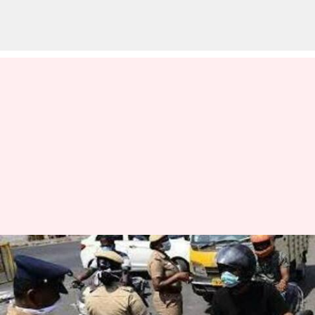
சென்னையில்
போதையில் வாகனம்
ஓட்டியவர்களிடம் 7