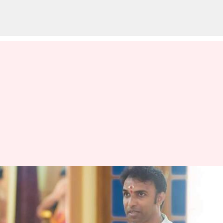
பாலியல் புகாரில்
தேடப்பட்டு வந்த
கலாக்ஷேத்ரா கல்லூரி