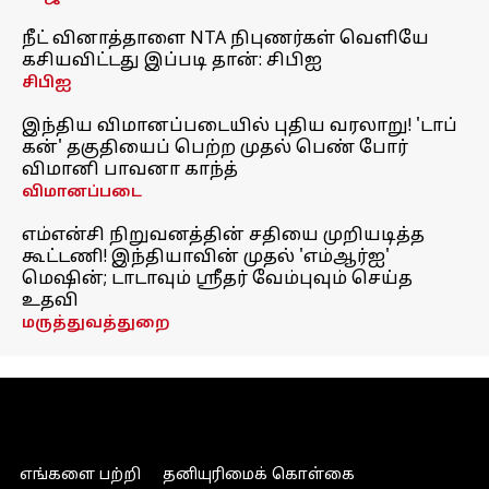
நீட் வினாத்தாளை NTA நிபுணர்கள் வெளியே
கசியவிட்டது இப்படி தான்: சிபிஐ
சிபிஐ
இந்திய விமானப்படையில் புதிய வரலாறு! 'டாப்
கன்' தகுதியைப் பெற்ற முதல் பெண் போர்
விமானி பாவனா காந்த்
விமானப்படை
எம்என்சி நிறுவனத்தின் சதியை முறியடித்த
கூட்டணி! இந்தியாவின் முதல் 'எம்ஆர்ஐ'
மெஷின்; டாடாவும் ஸ்ரீதர் வேம்புவும் செய்த
உதவி
மருத்துவத்துறை
எங்களை பற்றி
தனியுரிமைக் கொள்கை