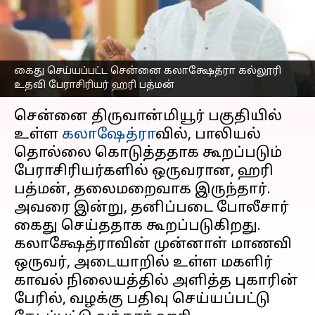
உதவி பேராசிரியர் ஹரி
பத்மன் கைது
எழுதியவர்
Apr 03, 2023
09:55 am
Venkatalakshmi V
கைது செய்யப்பட்ட சென்னை கலாக்ஷேத்ரா கல்லூரி
உதவி பேராசிரியர் ஹரி பத்மன்
செய்தி முன்னோட்டம்
சென்னை திருவான்மியூர் பகுதியில்
உள்ள
கலாஷேத்ரா
வில், பாலியல்
தொல்லை கொடுத்ததாக கூறப்படும்
பேராசிரியர்களில் ஒருவரான, ஹரி
பத்மன், தலைமறைவாக இருந்தார்.
அவரை இன்று, தனிப்படை போலீசார்
கைது செய்ததாக கூறப்படுகிறது.
கலாக்ஷேத்ராவின் முன்னாள் மாணவி
ஒருவர், அடையாறில் உள்ள மகளிர்
காவல் நிலையத்தில் அளித்த புகாரின்
பேரில், வழக்கு பதிவு செய்யப்பட்டு