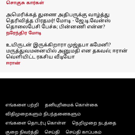
சொகுசு கார்கள்
அமெரிக்கத் துணை அதிபருக்கு வாழ்த்து
தெரிவித்த பிரதமர்! மோடி - ஜே.டி.வேன்ஸ்
தொலைபேசி பேச்சு; பின்னணி என்ன?
நரேந்திர மோடி
உயிருடன் இருக்கிறாரா முஜ்தபா கமேனி?
மருத்துவமனையில் அனுமதி என தகவல்; ஈரான்
வெளியிட்ட ரகசிய வீடியோ
ஈரான்
எங்களை பற்றி
தனியுரிமைக் கொள்கை
விதிமுறைகளும் நிபந்தனைகளும்
எங்களை தொடர்பு கொள்ள
நெறிமுறை நடத்தை
குறை நிவர்த்தி
செய்தி
செய்தி காப்பகம்