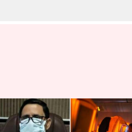
விமானத்தில் பெண் மீது
சிறுநீர் கழித்த நபர் கைது -
கைதான ஷங்கர்