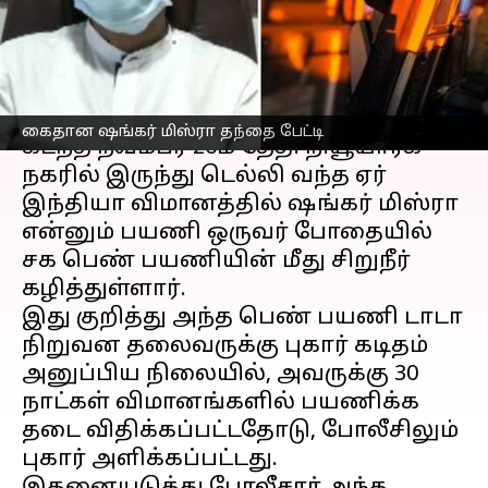
மிஸ்ராவின் தந்தை பேட்டி
எழுதியவர்
Jan 07, 2023
05:00 pm
Nivetha P
செய்தி முன்னோட்டம்
கைதான ஷங்கர் மிஸ்ரா தந்தை பேட்டி
கடந்த நவம்பர் 26ம் தேதி நியூயார்க்
நகரில் இருந்து டெல்லி வந்த ஏர்
இந்தியா விமானத்தில் ஷங்கர் மிஸ்ரா
என்னும் பயணி ஒருவர் போதையில்
சக பெண் பயணியின் மீது சிறுநீர்
கழித்துள்ளார்.
இது குறித்து அந்த பெண் பயணி டாடா
நிறுவன தலைவருக்கு புகார் கடிதம்
அனுப்பிய நிலையில், அவருக்கு 30
நாட்கள் விமானங்களில் பயணிக்க
தடை விதிக்கப்பட்டதோடு, போலீசிலும்
புகார் அளிக்கப்பட்டது.