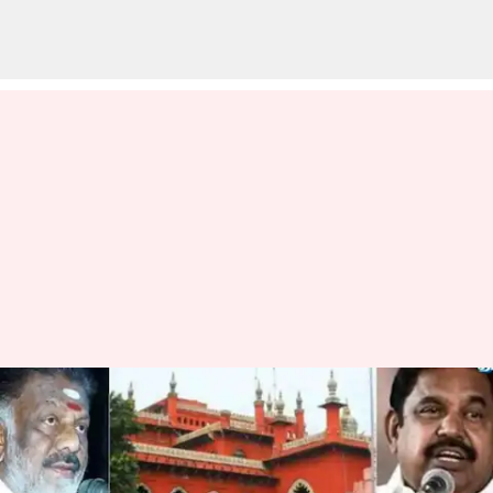
அதிமுக பொதுக்குழு
தொடர்பான ஜூன் 12ம்
தேதிக்கு ஒத்திவைப்பு -