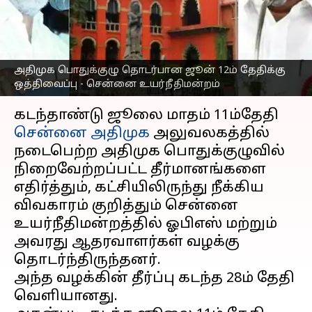
சென்னை
உயர்நீதிமன்றம்
எழுதியவர்
Jun 09, 2023
08:22 pm
Nivetha P
அதிமுக பொதுக்குழு தொடர்பான ஜூன் 12ம் தேதிக்கு
ஒத்திவைப்பு - சென்னை உயர்நீதிமன்றம்
செய்தி முன்னோட்டம்
கடந்தாண்டு ஜூலை மாதம் 11ம்தேதி
சென்னை
அதிமுக
அலுவலகத்தில்
நடைபெற்ற அதிமுக பொதுக்குழுவில்
நிறைவேற்றப்பட்ட தீர்மானங்களை
எதிர்த்தும், கட்சியிலிருந்து நீக்கிய
விவகாரம் குறித்தும் சென்னை
உயர்நீதிமன்றத்தில் ஓபிஎஸ் மற்றும்
அவரது ஆதரவாளர்கள் வழக்கு
தொடர்ந்திருந்தனர்.
அந்த வழக்கின் தீர்ப்பு கடந்த 28ம் தேதி
வெளியானது.