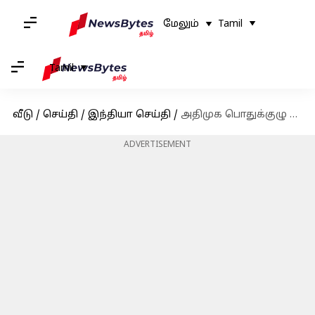
மேலும்
Tamil
Tamil
வீடு
/
செய்தி
/
இந்தியா செய்தி
/
அதிமுக பொதுக்குழு தொடர்பான ஜூன் 12ம் தேதிக்கு ஒத்திவைப்பு - சென்னை உயர்நீதிமன்றம்
ADVERTISEMENT