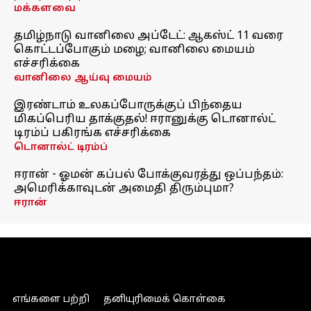
மக்களவை
தமிழ்நாடு வானிலை அப்டேட்: ஆகஸ்ட் 11 வரை
கொட்டப்போகும் மழை; வானிலை மையம்
எச்சரிக்கை
வானிலை ஆய்வு மையம்
இரண்டாம் உலகப்போருக்குப் பிந்தைய
மிகப்பெரிய தாக்குதல்! ஈரானுக்கு டொனால்ட்
டிரம்ப் பகிரங்க எச்சரிக்கை
டொனால்ட் டிரம்ப்
ஈரான் - ஓமன் கப்பல் போக்குவரத்து ஒப்பந்தம்:
அமெரிக்காவுடன் அமைதி திரும்புமா?
ஈரான்
எங்களை பற்றி
தனியுரிமைக் கொள்கை