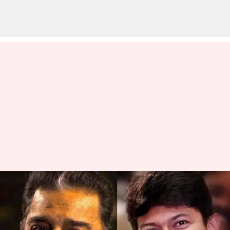
'ஒரு சின்னப்பிள்ளையை
குறிவைக்கிறார்கள்':
உதயநிதிக்கு