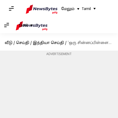
மேலும்
Tamil
Tamil
வீடு
/
செய்தி
/
இந்தியா செய்தி
/
'ஒரு சின்னப்பிள்ளையை குறிவைக்கிறார்கள்': உதயநிதிக்கு கமல்ஹாசன் ஆதரவு
ADVERTISEMENT