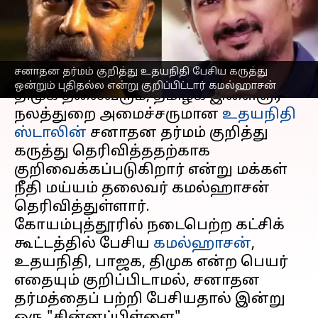
கமல்ஹாசன் ஆதரவு
எழுதியவர்
Sep 23, 2023
10:40 am
Sindhuja SM
செய்தி முன்னோட்டம்
சனாதன தர்மம் குறித்து உதயநிதி பேசிய கருத்து
ஒன்றும் புதிதல்ல என்று குறிப்பிட்டார் கமல்ஹாசன்
திமுக தலைவரும், தமிழக இளைஞர்
நலத்துறை அமைச்சருமான
உதயநிதி
ஸ்டாலின்
சனாதன தர்மம் குறித்து
கருத்து தெரிவித்ததற்காக
குறிவைக்கப்படுகிறார் என்று மக்கள்
நீதி மய்யம் தலைவர் கமல்ஹாசன்
தெரிவித்துள்ளார்.
கோயம்புத்தூரில் நடைபெற்ற கட்சிக்
கூட்டத்தில் பேசிய
கமல்ஹாசன்
,
உதயநிதி, பாஜக, திமுக என்ற பெயர்
எதையும் குறிப்பிடாமல், சனாதன
தர்மத்தைப் பற்றி பேசியதால் இன்று