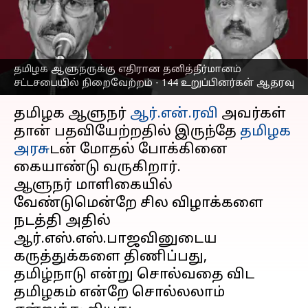
நிறைவேற்றம் - 144
உறுப்பினர்கள் ஆதரவு
எழுதியவர்
Apr 10, 2023
01:06 pm
Nivetha P
தமிழக ஆளுநருக்கு எதிரான தனித்தீர்மானம்
சட்டசபையில் நிறைவேற்றம் - 144 உறுப்பினர்கள் ஆதரவு
செய்தி முன்னோட்டம்
தமிழக ஆளுநர்
ஆர்.என்.ரவி
அவர்கள்
தான் பதவியேற்றதில் இருந்தே
தமிழக
அரசு
டன் மோதல் போக்கினை
கையாண்டு வருகிறார்.
ஆளுநர் மாளிகையில்
வேண்டுமென்றே சில விழாக்களை
நடத்தி அதில்
ஆர்.எஸ்.எஸ்.பாஜவினுடைய
கருத்துக்களை திணிப்பது,
தமிழ்நாடு என்று சொல்வதை விட
தமிழகம் என்றே சொல்லலாம்