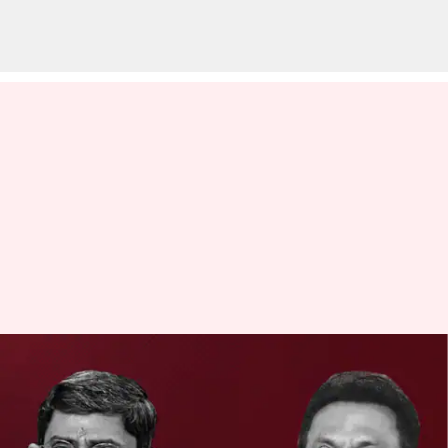
தமிழக ஆளுநருக்கு
எதிரான தனித்தீர்மானம்
சட்டசபையில்