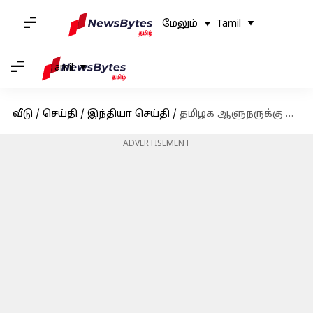
மேலும்
Tamil
Tamil
வீடு
/
செய்தி
/
இந்தியா செய்தி
/
தமிழக ஆளுநருக்கு எதிரான தனித்தீர்மானம் சட்டசபையில் நிறைவேற்றம் - 144 உறுப்பினர்கள் ஆதரவு
ADVERTISEMENT