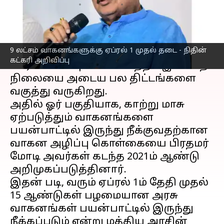
எழுதியவர்
Jan 31, 2023
08:29 pm
Nivetha P
செய்தி முன்னோட்டம்
9 லட்சம் வாகனங்களுக்கு ஏப்ரல் 1 முதல் தடை - நிதின்
வரும் 2070ம் ஆண்டிற்குள் மத்திய அரசு
கட்கரி அறிவிப்பு
கார்பன் வாயு வெளியேற்றம் இல்லாத
நிலையை அடைய பல திட்டங்களை
வகுத்து வருகிறது.
அதில் ஓர் பகுதியாக, காற்று மாசு
ஏற்படுத்தும் வாகனங்களை
பயன்பாட்டில் இருந்து நீக்குவதற்கான
வாகன அழிப்பு கொள்கையை பிரதமர்
மோடி அவர்கள் கடந்த 2021ம் ஆண்டு
அறிமுகப்படுத்தினார்.
இதன் படி, வரும் ஏப்ரல் 1ம் தேதி முதல்
15 ஆண்டுகள் பழமையான அரசு
வாகனங்கள் பயன்பாட்டில் இருந்து
நீக்கப்படும் என்று மத்திய அரசின்