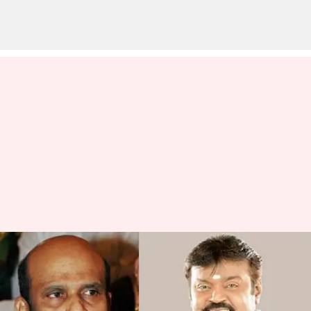
"அவருக்கு எதுவுமே
ஆகாது என்று
நினைத்தேன், ஆனால்...":