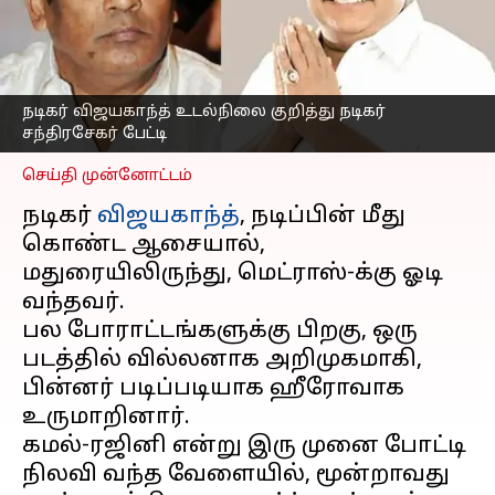
விஜயகாந்த் உடல்நிலை
குறித்து நடிகர் வாகை
சந்திரசேகர்
எழுதியவர்
Mar 31, 2023
04:31 pm
நடிகர் விஜயகாந்த் உடல்நிலை குறித்து நடிகர்
Venkatalakshmi V
சந்திரசேகர் பேட்டி
செய்தி முன்னோட்டம்
நடிகர்
விஜயகாந்த்
, நடிப்பின் மீது
கொண்ட ஆசையால்,
மதுரையிலிருந்து, மெட்ராஸ்-க்கு ஓடி
வந்தவர்.
பல போராட்டங்களுக்கு பிறகு, ஒரு
படத்தில் வில்லனாக அறிமுகமாகி,
பின்னர் படிப்படியாக ஹீரோவாக
உருமாறினார்.
கமல்-ரஜினி என்று இரு முனை போட்டி
நிலவி வந்த வேளையில், மூன்றாவது