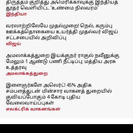
திருத்தம் குறித்து அமெரிக்காவுக்கு இந்தியத்
தூதர் வெளியிட்ட 'உண்மை நிலவரம்'
இந்தியா
வரலாற்றிலேயே முதல்முறை! நெல், கரும்பு
ஊக்கத்தொகையை உயர்த்தி முதல்வர் விஜய்
சட்டசபையில் அறிவிப்பு
விஜய்
அமலாக்கத்துறை இயக்குநர் ராகுல் நவீனுக்கு
மேலும் 1 ஆண்டு பணி நீட்டிப்பு; மத்திய அரசு
உத்தரவு
அமலாக்கத்துறை
இளைஞர்களே அலெர்ட்! 45% அதிக
சம்பளத்துடன் மின்சார வாகனத் துறையில்
குவியப்போகும் 4 கோடி புதிய
வேலைவாய்ப்புகள்
எலக்ட்ரிக் வாகனங்கள்