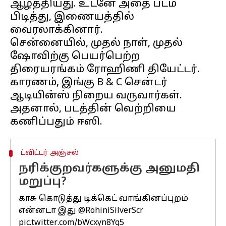
ஆழ்த்தியது. உடனே அதை படம்
பிடித்து, இணையத்தில்
வைரலாக்கினார்.
சென்னையில், முதல் நாள், முதல்
ஷோவிற்கு பெயர்பெற்ற
திரையரங்கம் ரோஹிணி தியேட்டர்.
காரணம், இங்கு B & C சென்டர்
ஆடியின்ஸ் நிறைய வருவார்கள்.
அதனால், படத்தின் வெற்றியை
ட்விட்டர் அஞ்சல்
நரிக்குறவர்களுக்கு அனுமதி
மறுப்பு?
காசு கொடுத்து டிக்கெட் வாங்கினப்புறம்
என்னடா இது
@RohiniSilverScr
pic.twitter.com/bWcxyn8Yg5