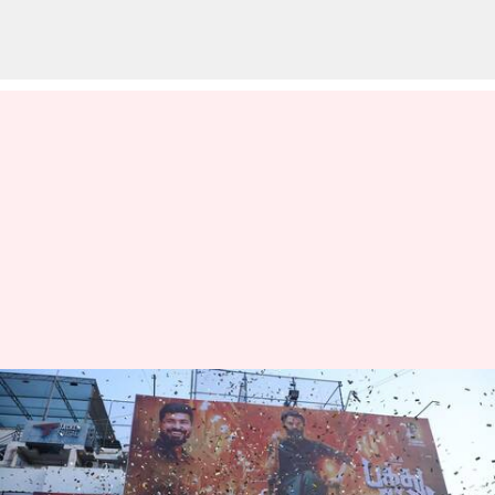
ரோஹிணி தியேட்டர்
விவகாரம்: இன்றும்
தொடர்கிறதா தீண்டாமை