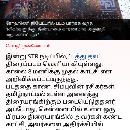
கொடுமை?தியேட்டர்
உரிமையாளர்கள் அளித்த
விளக்கம்
ரோஹிணி தியேட்டரில் படம் பார்க்க வந்த
எழுதியவர்
Mar 30, 2023
02:28 pm
ரசிகர்களுக்கு, தீண்டாமை காரணமாக அனுமதி
Venkatalakshmi V
மறுக்கப்பட்டதா?
செய்தி முன்னோட்டம்
இன்று STR நடிப்பில், '
பத்து தல
'
திரைப்படம் வெளியாகியுள்ளது.
காலை 8 மணிக்கு முதல் காட்சி என
அறிவிக்கப்பட்டிருந்தது.
படத்தை காண, சிம்புவின் ரசிகர்கள்,
தமிழ்நாட்டில் உள்ள அனைத்து
திரையரங்கிற்கும் படையெடுத்தனர்.
அப்போது, சென்னையில் உள்ள ஒரு
பிரபல திரையரங்கில் அவர்கள் கண்ட
காட்சி, அவர்களை அதிர்ச்சியில்