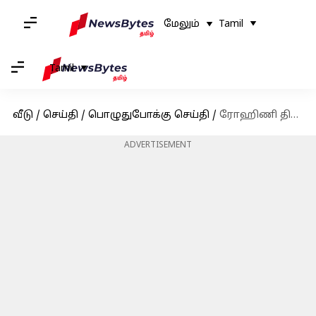
மேலும்
Tamil
Tamil
வீடு
/
செய்தி
/
பொழுதுபோக்கு செய்தி
/
ரோஹிணி தியேட்டர் விவகாரம்: இன்றும் தொடர்கிறதா தீண்டாமை கொடுமை?தியேட்டர் உரிமையாளர்கள் அளித்த விளக்கம்
ADVERTISEMENT