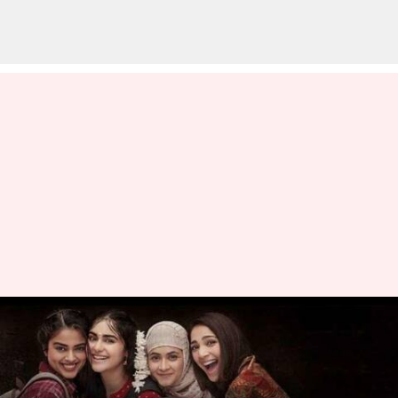
'தி கேரளா ஸ்டோரி'
திரைப்படம்
இங்கிலாந்தில்