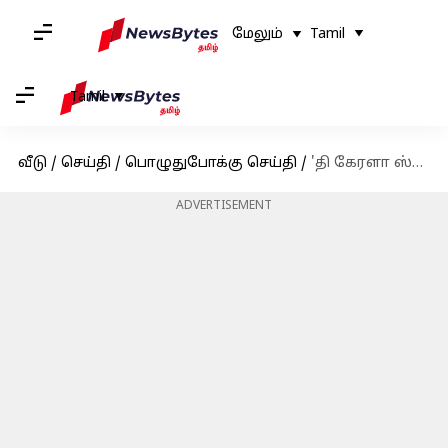
மேலும்
Tamil
Tamil
வீடு
/
செய்தி
/
பொழுதுபோக்கு செய்தி
/
'தி கேரளா ஸ்டோரி' திரைப்படம் இங்கிலாந்தில் வெளியாகிறது; 'பயங்கரவாதம் தோற்றுப்போனது' என இயக்குனர் ட்வீட்
ADVERTISEMENT