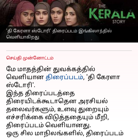
வெளியாகிறது;
'பயங்கரவாதம்
தோற்றுப்போனது' என
இயக்குனர் ட்வீட்
'தி கேரளா ஸ்டோரி' திரைப்படம் இங்கிலாந்தில்
வெளியாகிறது
எழுதியவர்
May 17, 2023
03:04 pm
Venkatalakshmi V
செய்தி முன்னோட்டம்
மே மாதத்தின் துவக்கத்தில்
வெளியான
திரைப்படம்
, 'தி கேரளா
ஸ்டோரி'.
இந்த திரைப்படத்தை
திரையிடக்கூடாதென அரசியல்
தலைவர்களும், உளவு துறையும்
எச்சரிக்கை விடுத்ததையும் மீறி,
திரைப்படம் வெளியானது.
ஒரு சில மாநிலங்களில், திரைப்படம்