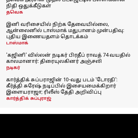
தவெக அரசின் முதல் பட்ஜெட்டில் பள்ளிக்கான
நிதி ஒதுக்கீடுகள்
தவெக
இனி வரிசையில் நிற்க தேவையில்லை,
ஆன்லைனில் டாஸ்மாக் மதுபானம் முன்பதிவு:
புதிய இணையதளம் தொடக்கம்
டாஸ்மாக்
'கஜினி' வில்லன் நடிகர் பிரதீப் ராவத் 74 வயதில்
காலமானார்: திரையுலகினர் அஞ்சலி
நடிகர்
கார்த்திக் சுப்பராஜின் 10-வது படம் 'டோரதி':
கீர்த்தி சுரேஷ் நடிப்பில் இசையமைக்கிறார்
இளையராஜா; ரிலீஸ் தேதி அறிவிப்பு
கார்த்திக் சுப்புராஜ்