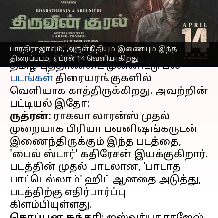
படங்கள் பட்டியல்
எழுதியவர்
Apr 04, 2023
03:54 pm
Venkatalakshmi V
செய்தி முன்னோட்டம்
பாரதிராஜாவும், அருள்நிதியும் இணையும் இந்த
திரைப்படம், ஏப்ரல் 14 வெளியாகிறது
தமிழ் புத்தாண்டை முன்னிட்டு பல
படங்கள்
திரையரங்குகளில்
வெளியாக காத்திருக்கிறது. அவற்றின்
ருத்ரன்:
ராகவா லாரன்ஸ் முதல்
முறையாக பிரியா பவனிஷங்கருடன்
இணைந்திருக்கும் இந்த படத்தை,
'பைவ் ஸ்டார்' கதிரேசன் இயக்குகிறார்.
படத்தின் முதல் பாடலான, 'பாடாத
பாட்டெல்லாம்' ஹிட் ஆனதை அடுத்து,
படத்திற்கு எதிர்பார்ப்பு