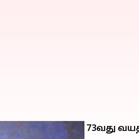
கிர் உசேன் தனது 73வது வய