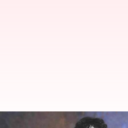
பிரபல தபேலா வித்வான் ஜா