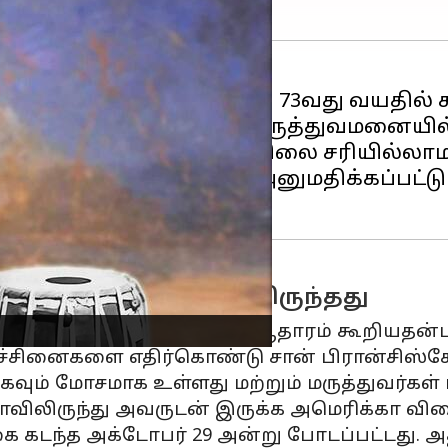
்தாத் ஜாகீர் உசேன் தனது 73வது வயதில்
 சான்பிரான்சிஸ்கோ மருத்துவமனையில் ச
்த சில நாட்களாக உடல்நிலை சரியில்லாமல்
ாரணமாக ICU இல் நேற்று அனுமதிக்கப்பட்டு 
அமெரிக்காவில் உடனிருந்தது
்துஸ்தான் டைம்ஸிடம்
ஒரு ஆதாரம் கூறியதன்பட
ரச்சினைகளை எதிர்கொண்டு சான் பிரான்சிஸ்
கவும் மோசமாக உள்ளது மற்றும் மருத்துவர்கள்
ியாவிலிருந்து அவருடன் இருக்க அமெரிக்கா விர
 கடந்த அக்டோபர் 29 அன்று போடப்பட்டது. 