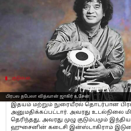
எழுதியவர்
Dec 16, 2024
06:50 am
Venkatalakshmi V
செய்தி முன்னோட்டம்
உலகப் புகழ்பெற்ற தபேலா வித்வான் உஸ
அவர் கடுமையான உடல்நலக்குறைவுக்காக
அறிக்கைகளின்படி,
இசைக்கலைஞர்
கடந
இதயம் மற்றும் நுரையீரல் சிக்கல்கள் க
குடும்பம்
ஹுசைனின் குடும்பம் அவருடன் 
முன்னதாக ஞாயிற்றுக்கிழமை மாலை,
ஹிந
பிரபல தபேலா வித்வான் ஜாகிர் உசேன்
இதயம் மற்றும் நுரையீரல் தொடர்பான பி
அனுமதிக்கப்பட்டார். அவரது உடல்நிலை மி
தெரிந்தது, அவரது முழு குடும்பமும் இந்த
ஹுசைனின் கடைசி இன்ஸ்டாகிராம் இடுகை