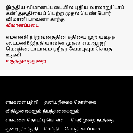
இந்திய விமானப்படையில் புதிய வரலாறு! 'டாப்
கன்' தகுதியைப் பெற்ற முதல் பெண் போர்
விமானி பாவனா காந்த்
விமானப்படை
எம்என்சி நிறுவனத்தின் சதியை முறியடித்த
கூட்டணி! இந்தியாவின் முதல் 'எம்ஆர்ஐ'
மெஷின்; டாடாவும் ஸ்ரீதர் வேம்புவும் செய்த
உதவி
மருத்துவத்துறை
எங்களை பற்றி
தனியுரிமைக் கொள்கை
விதிமுறைகளும் நிபந்தனைகளும்
எங்களை தொடர்பு கொள்ள
நெறிமுறை நடத்தை
குறை நிவர்த்தி
செய்தி
செய்தி காப்பகம்