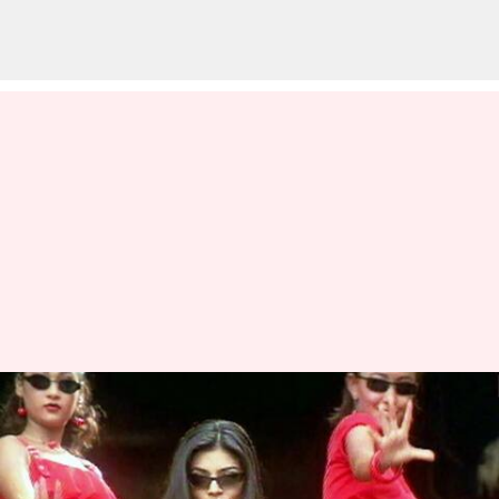
பிரபஞ்ச அழகி சுஷ்மிதா
சென்னும், தமிழ்
சினிமாவும்!