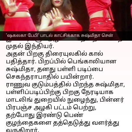
எழுதியவர்
Mar 03, 2023
11:31 am
Venkatalakshmi V
செய்தி முன்னோட்டம்
ஹிந்தி நடிகை
சுஷ்மிதா சென்
, 1994
'ஷகலகா பேபி' பாடல் காட்சிக்காக சுஷ்மிதா சென்
இல் பிரபஞ்ச அழகி பட்டத்தை வென்ற
முதல் இந்தியர்.
அதன் பிறகு திரையுலகில் கால்
பதித்தார். பிறப்பில் பெங்காலியான
சுஷ்மிதா, தனது பள்ளி படிப்பை
செகந்தராபாதில் பயின்றார்.
ராணுவ குடும்பத்தில் பிறந்த சுஷ்மிதா,
பள்ளிப்படிப்பிற்கு பிறகு நேரடியாக
மாடலிங் துறையில் நுழைந்து, பின்னர்
பிரபஞ்ச அழகி பட்டம் பெற்று,
தற்போது இரண்டு பெண்
குழந்தைகளை தத்தெடுத்து வளர்த்து
வருகிறார்.